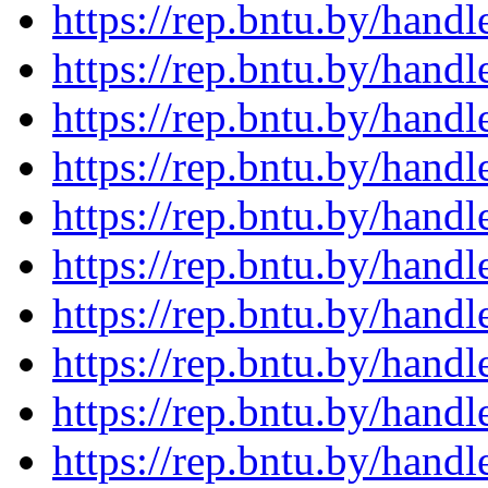
https://rep.bntu.by/hand
https://rep.bntu.by/hand
https://rep.bntu.by/hand
https://rep.bntu.by/hand
https://rep.bntu.by/hand
https://rep.bntu.by/hand
https://rep.bntu.by/hand
https://rep.bntu.by/hand
https://rep.bntu.by/hand
https://rep.bntu.by/hand