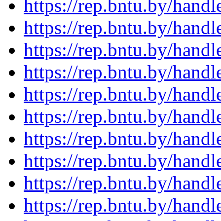
https://rep.bntu.by/hand
https://rep.bntu.by/hand
https://rep.bntu.by/hand
https://rep.bntu.by/hand
https://rep.bntu.by/hand
https://rep.bntu.by/hand
https://rep.bntu.by/hand
https://rep.bntu.by/hand
https://rep.bntu.by/hand
https://rep.bntu.by/hand