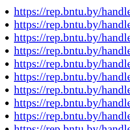
https://rep.bntu.by/hand
https://rep.bntu.by/hand
https://rep.bntu.by/hand
https://rep.bntu.by/hand
https://rep.bntu.by/hand
https://rep.bntu.by/hand
https://rep.bntu.by/hand
https://rep.bntu.by/hand
https://rep.bntu.by/hand
https://rep.bntu.by/hand