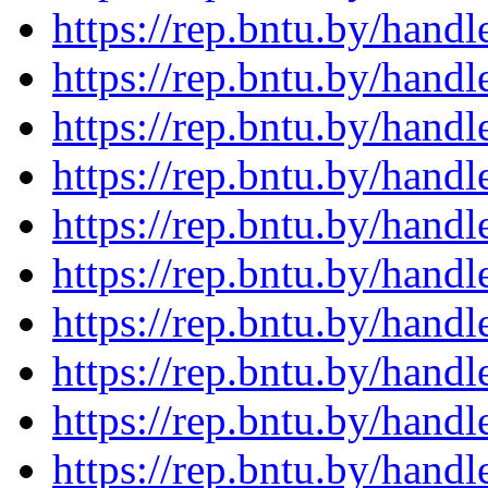
https://rep.bntu.by/hand
https://rep.bntu.by/hand
https://rep.bntu.by/hand
https://rep.bntu.by/hand
https://rep.bntu.by/hand
https://rep.bntu.by/hand
https://rep.bntu.by/hand
https://rep.bntu.by/hand
https://rep.bntu.by/hand
https://rep.bntu.by/hand