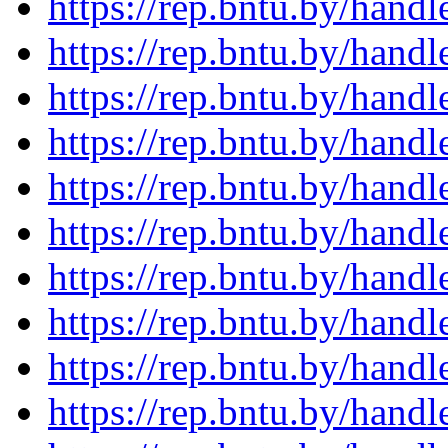
https://rep.bntu.by/hand
https://rep.bntu.by/hand
https://rep.bntu.by/hand
https://rep.bntu.by/hand
https://rep.bntu.by/hand
https://rep.bntu.by/hand
https://rep.bntu.by/hand
https://rep.bntu.by/hand
https://rep.bntu.by/hand
https://rep.bntu.by/hand