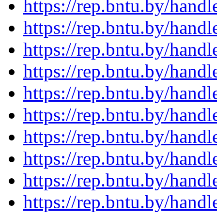
https://rep.bntu.by/hand
https://rep.bntu.by/hand
https://rep.bntu.by/hand
https://rep.bntu.by/hand
https://rep.bntu.by/hand
https://rep.bntu.by/hand
https://rep.bntu.by/hand
https://rep.bntu.by/hand
https://rep.bntu.by/hand
https://rep.bntu.by/hand