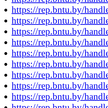
https://rep.bntu.by/hand
https://rep.bntu.by/hand
https://rep.bntu.by/hand
https://rep.bntu.by/hand
https://rep.bntu.by/hand
https://rep.bntu.by/hand
https://rep.bntu.by/hand
https://rep.bntu.by/hand
https://rep.bntu.by/hand
https://rep.bntu.by/hand