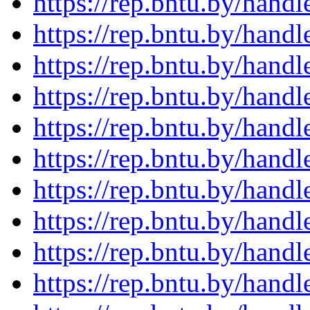
https://rep.bntu.by/hand
https://rep.bntu.by/hand
https://rep.bntu.by/hand
https://rep.bntu.by/hand
https://rep.bntu.by/hand
https://rep.bntu.by/hand
https://rep.bntu.by/hand
https://rep.bntu.by/hand
https://rep.bntu.by/hand
https://rep.bntu.by/hand