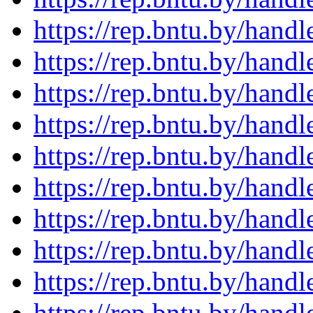
https://rep.bntu.by/hand
https://rep.bntu.by/hand
https://rep.bntu.by/hand
https://rep.bntu.by/hand
https://rep.bntu.by/hand
https://rep.bntu.by/hand
https://rep.bntu.by/hand
https://rep.bntu.by/hand
https://rep.bntu.by/hand
https://rep.bntu.by/hand