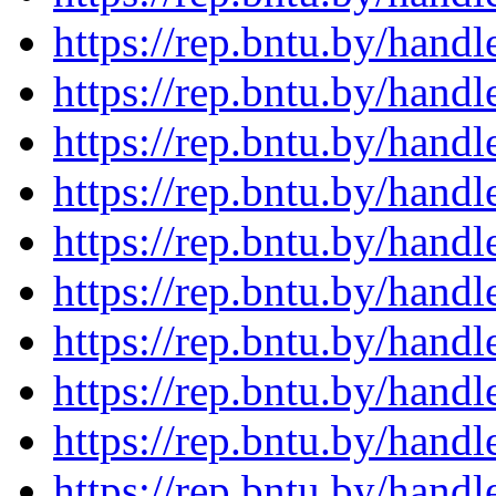
https://rep.bntu.by/hand
https://rep.bntu.by/hand
https://rep.bntu.by/hand
https://rep.bntu.by/hand
https://rep.bntu.by/hand
https://rep.bntu.by/hand
https://rep.bntu.by/hand
https://rep.bntu.by/hand
https://rep.bntu.by/hand
https://rep.bntu.by/hand