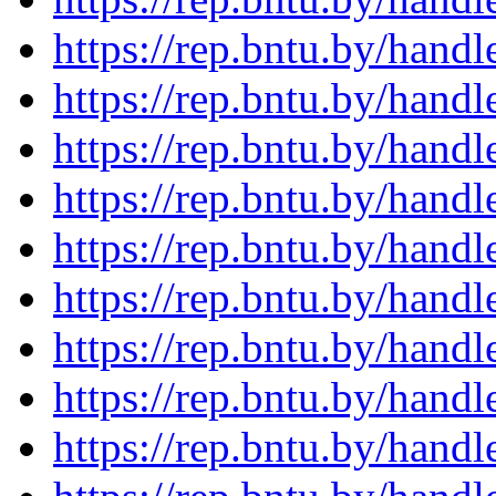
https://rep.bntu.by/hand
https://rep.bntu.by/hand
https://rep.bntu.by/hand
https://rep.bntu.by/hand
https://rep.bntu.by/hand
https://rep.bntu.by/hand
https://rep.bntu.by/hand
https://rep.bntu.by/hand
https://rep.bntu.by/hand