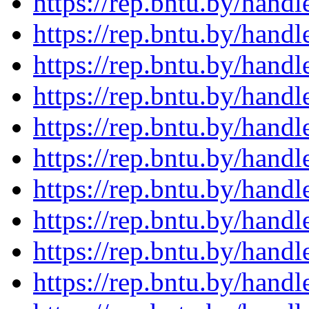
https://rep.bntu.by/hand
https://rep.bntu.by/hand
https://rep.bntu.by/hand
https://rep.bntu.by/hand
https://rep.bntu.by/hand
https://rep.bntu.by/hand
https://rep.bntu.by/hand
https://rep.bntu.by/hand
https://rep.bntu.by/hand
https://rep.bntu.by/hand