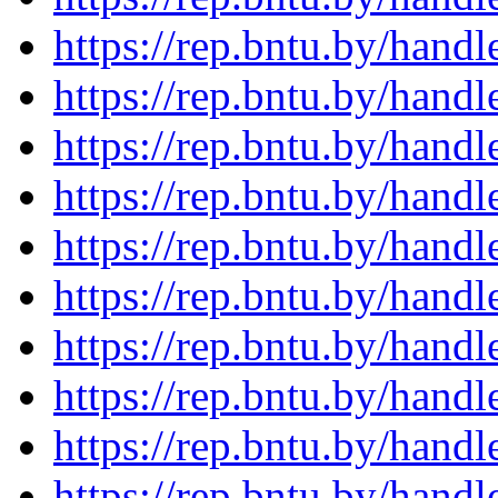
https://rep.bntu.by/hand
https://rep.bntu.by/hand
https://rep.bntu.by/hand
https://rep.bntu.by/hand
https://rep.bntu.by/hand
https://rep.bntu.by/hand
https://rep.bntu.by/hand
https://rep.bntu.by/hand
https://rep.bntu.by/hand
https://rep.bntu.by/hand