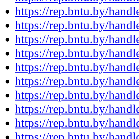
https://rep.bntu.by/hand
https://rep.bntu.by/hand
https://rep.bntu.by/hand
https://rep.bntu.by/hand
https://rep.bntu.by/hand
https://rep.bntu.by/hand
https://rep.bntu.by/hand
https://rep.bntu.by/hand
https://rep.bntu.by/hand
https://rep.bntu.by/hand