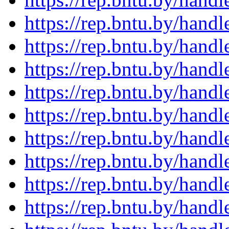
https://rep.bntu.by/hand
https://rep.bntu.by/hand
https://rep.bntu.by/hand
https://rep.bntu.by/hand
https://rep.bntu.by/hand
https://rep.bntu.by/hand
https://rep.bntu.by/hand
https://rep.bntu.by/hand
https://rep.bntu.by/hand