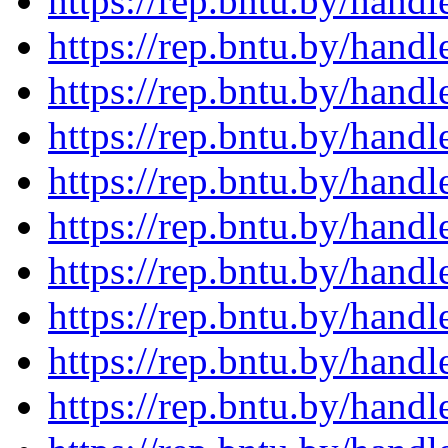
https://rep.bntu.by/hand
https://rep.bntu.by/hand
https://rep.bntu.by/hand
https://rep.bntu.by/hand
https://rep.bntu.by/hand
https://rep.bntu.by/hand
https://rep.bntu.by/hand
https://rep.bntu.by/hand
https://rep.bntu.by/hand
https://rep.bntu.by/hand