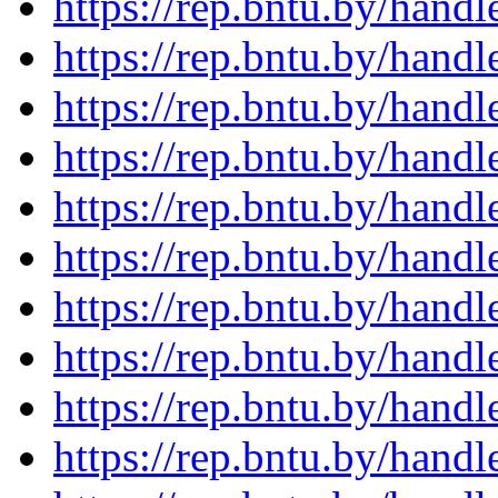
https://rep.bntu.by/hand
https://rep.bntu.by/hand
https://rep.bntu.by/hand
https://rep.bntu.by/hand
https://rep.bntu.by/hand
https://rep.bntu.by/hand
https://rep.bntu.by/hand
https://rep.bntu.by/hand
https://rep.bntu.by/hand
https://rep.bntu.by/hand