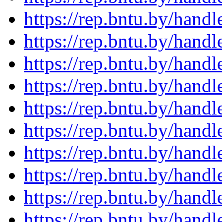
https://rep.bntu.by/hand
https://rep.bntu.by/hand
https://rep.bntu.by/hand
https://rep.bntu.by/hand
https://rep.bntu.by/hand
https://rep.bntu.by/hand
https://rep.bntu.by/hand
https://rep.bntu.by/hand
https://rep.bntu.by/hand
https://rep.bntu.by/hand