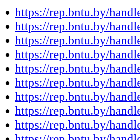
https://rep.bntu.by/hand
https://rep.bntu.by/hand
https://rep.bntu.by/hand
https://rep.bntu.by/hand
https://rep.bntu.by/hand
https://rep.bntu.by/hand
https://rep.bntu.by/hand
https://rep.bntu.by/hand
https://rep.bntu.by/hand
https://rep.bntu.by/hand