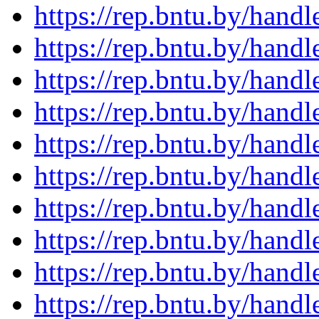
https://rep.bntu.by/hand
https://rep.bntu.by/hand
https://rep.bntu.by/hand
https://rep.bntu.by/hand
https://rep.bntu.by/hand
https://rep.bntu.by/hand
https://rep.bntu.by/hand
https://rep.bntu.by/hand
https://rep.bntu.by/hand
https://rep.bntu.by/hand