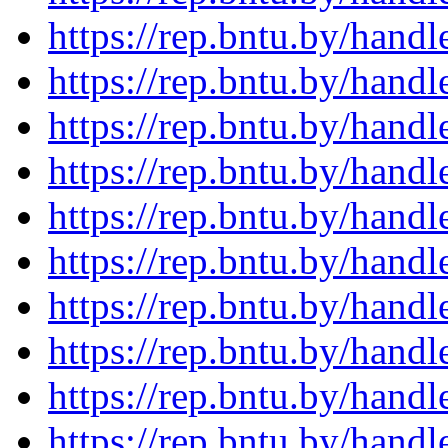
https://rep.bntu.by/hand
https://rep.bntu.by/hand
https://rep.bntu.by/hand
https://rep.bntu.by/hand
https://rep.bntu.by/hand
https://rep.bntu.by/hand
https://rep.bntu.by/hand
https://rep.bntu.by/hand
https://rep.bntu.by/hand
https://rep.bntu.by/hand