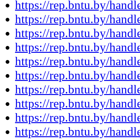
https://rep.bntu.by/hand
https://rep.bntu.by/hand
https://rep.bntu.by/hand
https://rep.bntu.by/hand
https://rep.bntu.by/hand
https://rep.bntu.by/hand
https://rep.bntu.by/hand
https://rep.bntu.by/hand
https://rep.bntu.by/hand
https://rep.bntu.by/hand