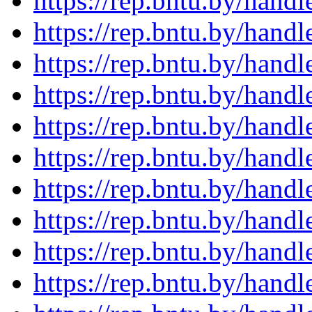
https://rep.bntu.by/handl
https://rep.bntu.by/handl
https://rep.bntu.by/hand
https://rep.bntu.by/hand
https://rep.bntu.by/hand
https://rep.bntu.by/hand
https://rep.bntu.by/hand
https://rep.bntu.by/handl
https://rep.bntu.by/hand
https://rep.bntu.by/hand