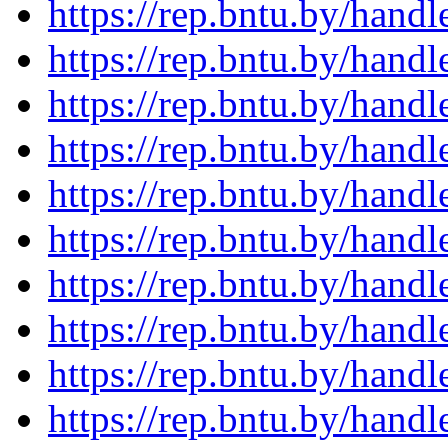
https://rep.bntu.by/hand
https://rep.bntu.by/hand
https://rep.bntu.by/hand
https://rep.bntu.by/hand
https://rep.bntu.by/hand
https://rep.bntu.by/hand
https://rep.bntu.by/hand
https://rep.bntu.by/hand
https://rep.bntu.by/hand
https://rep.bntu.by/hand