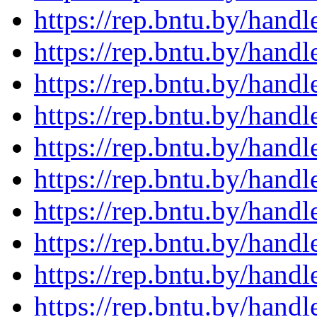
https://rep.bntu.by/hand
https://rep.bntu.by/hand
https://rep.bntu.by/hand
https://rep.bntu.by/hand
https://rep.bntu.by/hand
https://rep.bntu.by/hand
https://rep.bntu.by/hand
https://rep.bntu.by/hand
https://rep.bntu.by/hand
https://rep.bntu.by/hand