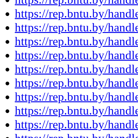
https://rep.bntu.by/hand
https://rep.bntu.by/hand
https://rep.bntu.by/hand
https://rep.bntu.by/hand
https://rep.bntu.by/hand
https://rep.bntu.by/hand
https://rep.bntu.by/hand
https://rep.bntu.by/hand
https://rep.bntu.by/hand