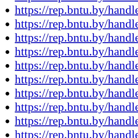
https://rep.bntu.by/hand
https://rep.bntu.by/hand
https://rep.bntu.by/hand
https://rep.bntu.by/hand
https://rep.bntu.by/hand
https://rep.bntu.by/hand
https://rep.bntu.by/hand
https://rep.bntu.by/hand
https://rep.bntu.by/hand
https://rep.bntu.by/hand