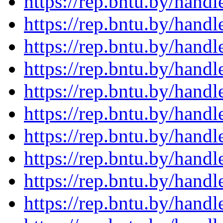
https://rep.bntu.by/hand
https://rep.bntu.by/hand
https://rep.bntu.by/hand
https://rep.bntu.by/hand
https://rep.bntu.by/hand
https://rep.bntu.by/hand
https://rep.bntu.by/hand
https://rep.bntu.by/hand
https://rep.bntu.by/hand
https://rep.bntu.by/hand