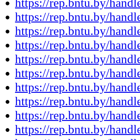
https://rep.bntu.by/hand
https://rep.bntu.by/hand
https://rep.bntu.by/handl
https://rep.bntu.by/hand
https://rep.bntu.by/hand
https://rep.bntu.by/hand
https://rep.bntu.by/hand
https://rep.bntu.by/hand
https://rep.bntu.by/hand
https://rep.bntu.by/hand