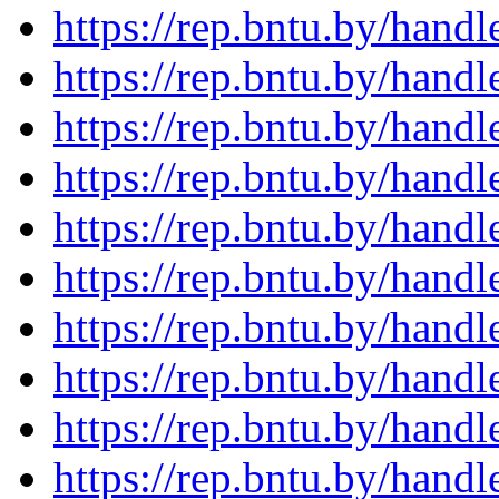
https://rep.bntu.by/hand
https://rep.bntu.by/hand
https://rep.bntu.by/hand
https://rep.bntu.by/hand
https://rep.bntu.by/hand
https://rep.bntu.by/hand
https://rep.bntu.by/hand
https://rep.bntu.by/hand
https://rep.bntu.by/hand
https://rep.bntu.by/hand