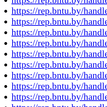
https://rep.bntu.by/hand
https://rep.bntu.by/hand
https://rep.bntu.by/hand
https://rep.bntu.by/hand
https://rep.bntu.by/hand
https://rep.bntu.by/hand
https://rep.bntu.by/hand
https://rep.bntu.by/hand
https://rep.bntu.by/hand