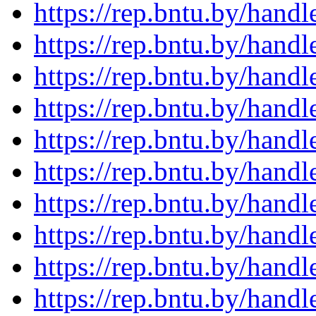
https://rep.bntu.by/hand
https://rep.bntu.by/hand
https://rep.bntu.by/hand
https://rep.bntu.by/hand
https://rep.bntu.by/hand
https://rep.bntu.by/hand
https://rep.bntu.by/hand
https://rep.bntu.by/hand
https://rep.bntu.by/hand
https://rep.bntu.by/hand