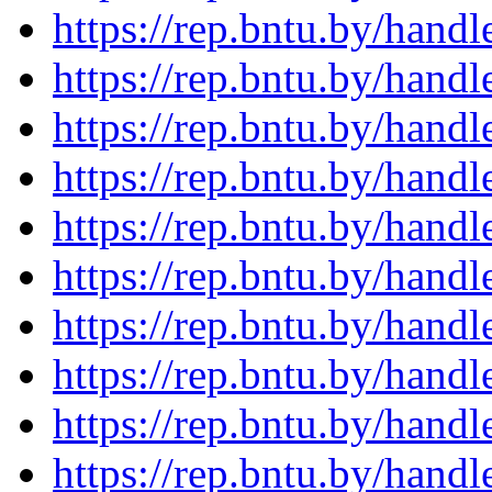
https://rep.bntu.by/hand
https://rep.bntu.by/hand
https://rep.bntu.by/hand
https://rep.bntu.by/hand
https://rep.bntu.by/hand
https://rep.bntu.by/hand
https://rep.bntu.by/hand
https://rep.bntu.by/hand
https://rep.bntu.by/hand
https://rep.bntu.by/hand