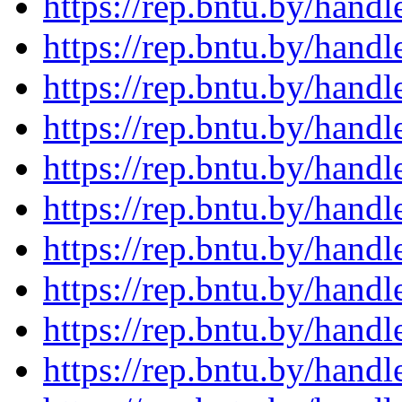
https://rep.bntu.by/hand
https://rep.bntu.by/hand
https://rep.bntu.by/hand
https://rep.bntu.by/hand
https://rep.bntu.by/handl
https://rep.bntu.by/hand
https://rep.bntu.by/handl
https://rep.bntu.by/hand
https://rep.bntu.by/hand
https://rep.bntu.by/hand