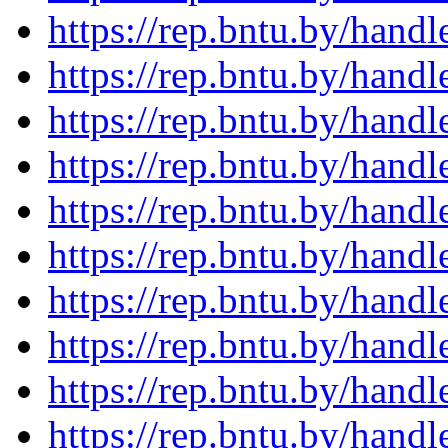
https://rep.bntu.by/hand
https://rep.bntu.by/hand
https://rep.bntu.by/hand
https://rep.bntu.by/hand
https://rep.bntu.by/hand
https://rep.bntu.by/hand
https://rep.bntu.by/hand
https://rep.bntu.by/hand
https://rep.bntu.by/hand
https://rep.bntu.by/hand