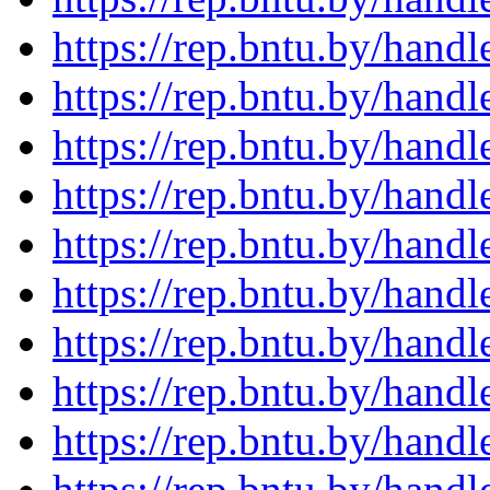
https://rep.bntu.by/hand
https://rep.bntu.by/hand
https://rep.bntu.by/hand
https://rep.bntu.by/hand
https://rep.bntu.by/hand
https://rep.bntu.by/hand
https://rep.bntu.by/hand
https://rep.bntu.by/hand
https://rep.bntu.by/hand
https://rep.bntu.by/hand