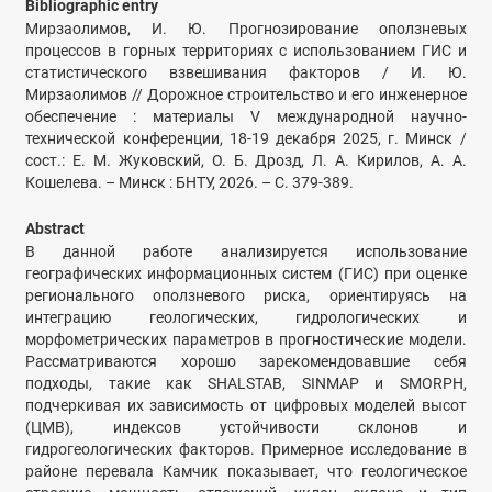
Bibliographic entry
Мирзаолимов, И. Ю. Прогнозирование оползневых
процессов в горных территориях с использованием ГИС и
статистического взвешивания факторов / И. Ю.
Мирзаолимов // Дорожное строительство и его инженерное
обеспечение : материалы V международной научно-
технической конференции, 18-19 декабря 2025, г. Минск /
сост.: Е. М. Жуковский, О. Б. Дрозд, Л. А. Кирилов, А. А.
Кошелева. – Минск : БНТУ, 2026. – С. 379-389.
Abstract
В данной работе анализируется использование
географических информационных систем (ГИС) при оценке
регионального оползневого риска, ориентируясь на
интеграцию геологических, гидрологических и
морфометрических параметров в прогностические модели.
Рассматриваются хорошо зарекомендовавшие себя
подходы, такие как SHALSTAB, SINMAP и SMORPH,
подчеркивая их зависимость от цифровых моделей высот
(ЦМВ), индексов устойчивости склонов и
гидрогеологических факторов. Примерное исследование в
районе перевала Камчик показывает, что геологическое