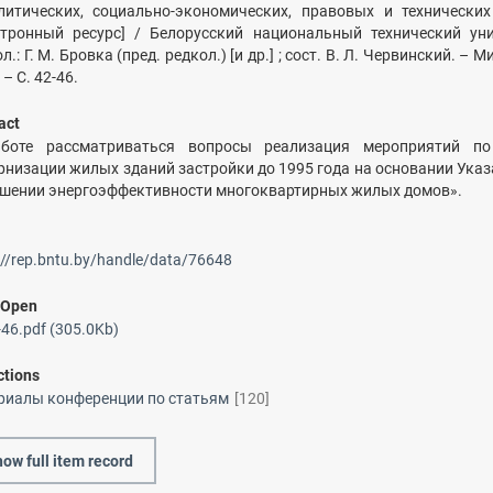
литических, социально-экономических, правовых и технических
ктронный ресурс] / Белорусский национальный технический уни
л.: Г. М. Бровка (пред. редкол.) [и др.] ; сост. В. Л. Червинский. – М
 – С. 42-46.
act
боте рассматриваться вопросы реализация мероприятий по
рнизации жилых зданий застройки до 1995 года на основании Указ
шении энергоэффективности многоквартирных жилых домов».
://rep.bntu.by/handle/data/76648
/
Open
46.pdf (305.0Kb)
ctions
риалы конференции по статьям
[120]
ow full item record