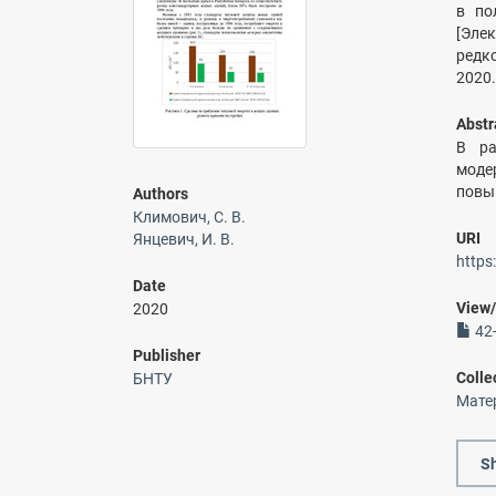
в по
[Эле
редко
2020.
Abstr
В ра
моде
повы
Authors
Климович, С. В.
URI
Янцевич, И. В.
https
Date
View
2020
42-
Publisher
Colle
БНТУ
Мате
Sh