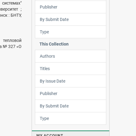
 системах"
Publisher
верситет ;
инск : БНТУ,
By Submit Date
Type
 тепловой
This Collection
а № 327 «О
Authors
Titles
By Issue Date
Publisher
By Submit Date
Type
MY ACCOUNT