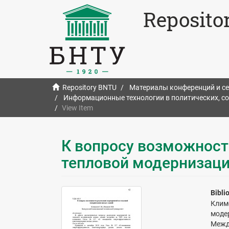
Reposito
Repository BNTU
Материалы конференций и с
Информационные технологии в политических, со
View Item
К вопросу возможност
тепловой модернизац
Bibli
Клим
моде
Межд