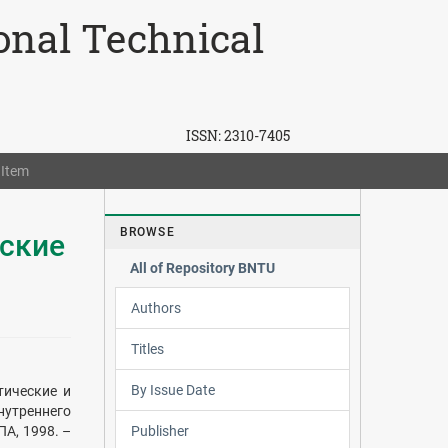
ional Technical
ISSN:
2310-7405
 Item
BROWSE
еские
All of Repository BNTU
Authors
Titles
By Issue Date
тические и
утреннего
Publisher
ПА, 1998. –