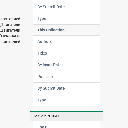
By Submit Date
Type
бораторией
Двигатели
This Collection
Двигатели
 "Основные
Authors
вигателей
Titles
By Issue Date
Publisher
By Submit Date
Type
MY ACCOUNT
Login