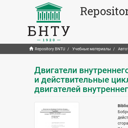
Reposito
Repository BNTU
Учебные материалы
Авто
Двигатели внутреннего 
и действительные ци
двигателей внутреннег
Bibli
Бобр
дейс
сгора