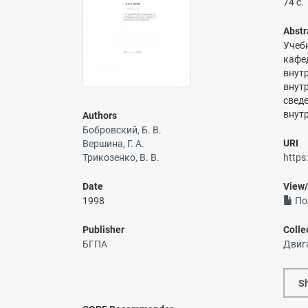
74 с.
Abstr
Учеб
кафе
внут
внут
свед
внутр
Authors
Бобровский, Б. В.
URI
Вершина, Г. А.
Трикозенко, В. В.
https
Date
View
1998
По
Publisher
Colle
БГПА
Двиг
Sh