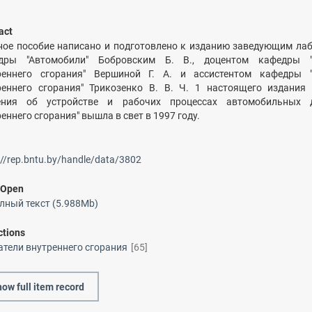
act
ное пособие написано и подготовлено к изданию заведующим ла
дры "Автомобили" Бобровским Б. В., доцентом кафедры "
реннего сгорания" Вершиной Г. А. и ассистентом кафедры "
реннего сгорания" Трикозенко В. В. Ч. 1 настоящего издания
ения об устройстве и рабочих процессах автомобильных д
еннего сгорания" вышла в свет в 1997 году.
://rep.bntu.by/handle/data/3802
/
Open
лный текст (5.988Mb)
ctions
атели внутреннего сгорания
[65]
ow full item record