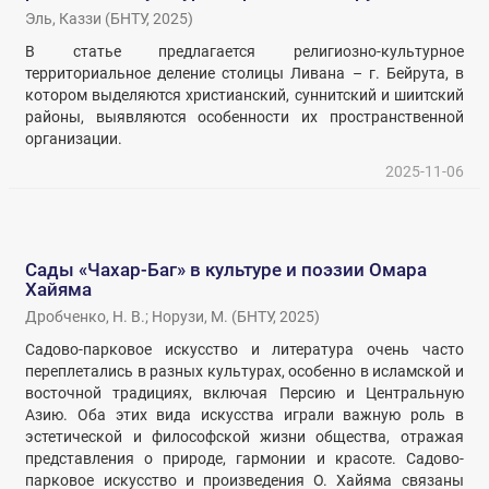
Эль, Каззи
(
БНТУ
,
2025
)
В статье предлагается религиозно-культурное
территориальное деление столицы Ливана – г. Бейрута, в
котором выделяются христианский, суннитский и шиитский
районы, выявляются особенности их пространственной
организации.
2025-11-06
Сады «Чахар-Баг» в культуре и поэзии Омара
Хайяма
Дробченко, Н. В.
;
Норузи, М.
(
БНТУ
,
2025
)
Садово-парковое искусство и литература очень часто
переплетались в разных культурах, особенно в исламской и
восточной традициях, включая Персию и Центральную
Азию. Оба этих вида искусства играли важную роль в
эстетической и философской жизни общества, отражая
представления о природе, гармонии и красоте. Садово-
парковое искусство и произведения О. Хайяма связаны