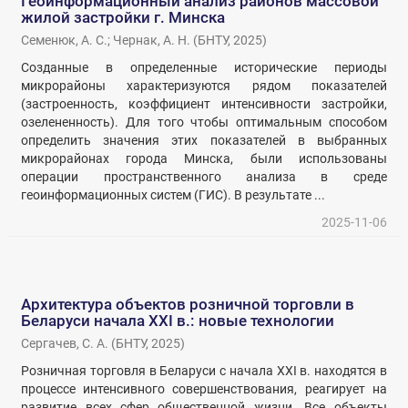
Геоинформационный анализ районов массовой
жилой застройки г. Минска
Семенюк, А. С.
;
Чернак, А. Н.
(
БНТУ
,
2025
)
Созданные в определенные исторические периоды
микрорайоны характеризуются рядом показателей
(застроенность, коэффициент интенсивности застройки,
озелененность). Для того чтобы оптимальным способом
определить значения этих показателей в выбранных
микрорайонах города Минска, были использованы
операции пространственного анализа в среде
геоинформационных систем (ГИС). В результате ...
2025-11-06
Архитектура объектов розничной торговли в
Беларуси начала XXI в.: новые технологии
Сергачев, С. А.
(
БНТУ
,
2025
)
Розничная торговля в Беларуси с начала ХХI в. находятся в
процессе интенсивного совершенствования, реагирует на
развитие всех сфер общественной жизни. Все объекты