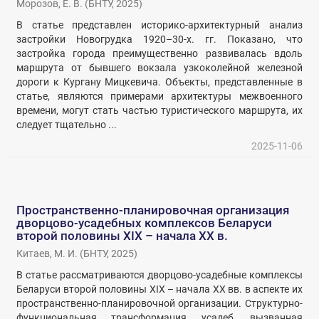
Морозов, Е. В.
(
БНТУ
,
2025
)
В статье представлен историко-архитектурный анализ
застройки Новогрудка 1920–30-х. гг. Показано, что
застройка города преимущественно развивалась вдоль
маршрута от бывшего вокзала узкоколейной железной
дороги к Кургану Мицкевича. Объекты, представленные в
статье, являются примерами архитектуры межвоенного
времени, могут стать частью туристического маршрута, их
следует тщательно ...
2025-11-06
Пространственно-планировочная организация
дворцово-усадебных комплексов Беларуси
второй половины XIX – начала XX в.
Китаев, М. И.
(
БНТУ
,
2025
)
В статье рассматриваются дворцово-усадебные комплексы
Беларуси второй половины XIX – начала XX вв. в аспекте их
пространственно-планировочной организации. Структурно-
функциональная трансформация усадеб, вызванная