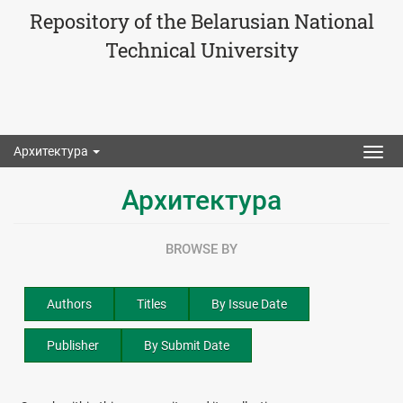
Repository of the Belarusian National
Technical University
Архитектура
Togg
navig
Архитектура
BROWSE BY
Authors
Titles
By Issue Date
Publisher
By Submit Date