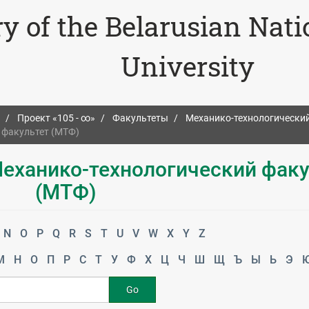
ry of the Belarusian Nat
University
Проект «105 - ∞»
Факультеты
Механико-технологический
й факультет (МТФ)
 Механико-технологический фак
(МТФ)
N
O
P
Q
R
S
T
U
V
W
X
Y
Z
М
Н
О
П
Р
С
Т
У
Ф
Х
Ц
Ч
Ш
Щ
Ъ
Ы
Ь
Э
Go