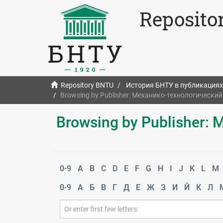
Reposito
Repository BNTU
История БНТУ в публикациях
Browsing by Publisher: Механико-технологически
Browsing by Publisher:
0-9
A
B
C
D
E
F
G
H
I
J
K
L
M
0-9
А
Б
В
Г
Д
Е
Ж
З
И
Й
К
Л