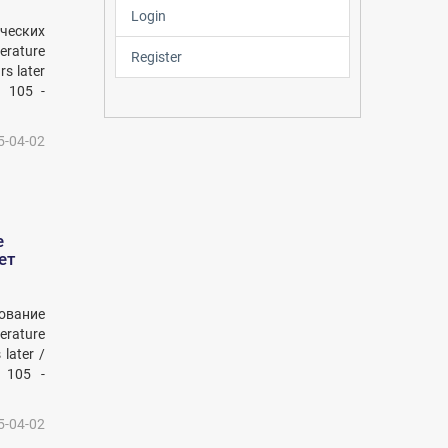
Login
ческих
erature
Register
rs later
 105 -
5-04-02
е
ет
ование
erature
later /
 105 -
5-04-02