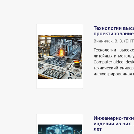
Технологии выс
проектирование
Винничек, В. В.
(
БНТ
Технологии высок
литейных и металлур
Computer-aided des
технический универ
иллюстрированная кол
Инженерно-техн
изделий из них
лет