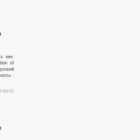
и
з них.
tion of
русский
ость :
5-04-02
и
.