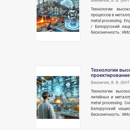
Винничек, В. В.
(
БНТ
Технологии высок
процессов в металлу
metal processing. Eng
/ Белорусский нац
бесконечность : ИИс
Технологии выс
проектирование 
Винничек, В. В.
(
БНТ
Технологии высок
литейных и металлу
metal processing. Co
Белорусский нацио
бесконечность : ИИс