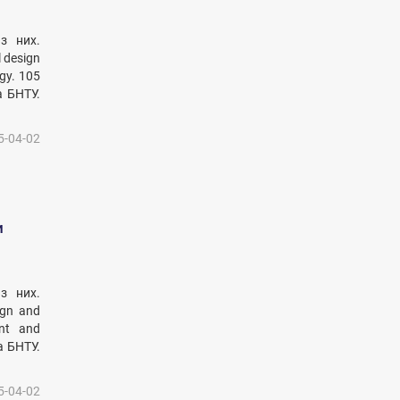
з них.
 design
gy. 105
а БНТУ.
5-04-02
и
з них.
ign and
ent and
а БНТУ.
5-04-02