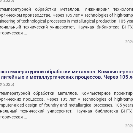
У
,
2025
)
отемпературной обработки металлов. Инжиниринг технологи
ргическом производстве. Через 105 лет = Technologies of high-temp
ineering of technological processes in metallurgical production. 105 yea
иональный технический университет, Научная библиотека БНТУ.
торическая ...
202
окотемпературной обработки металлов. Компьютерно
литейных и металлургических процессов. Через 105 л
У
,
2025
)
отемпературной обработки металлов. Компьютерное проектир
ргических процессов. Через 105 лет = Technologies of high-temp
mputer-aided design of foundry and metallurgical processes. 105 years 
нальный технический университет, Научная библиотека БНТУ.
торическая ...
202