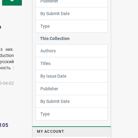
Publisher
By Submit Date
Type
и
This Collection
з них.
Authors
duction
русский
Titles
ость :
By Issue Date
5-04-02
Publisher
By Submit Date
Type
105
MY ACCOUNT