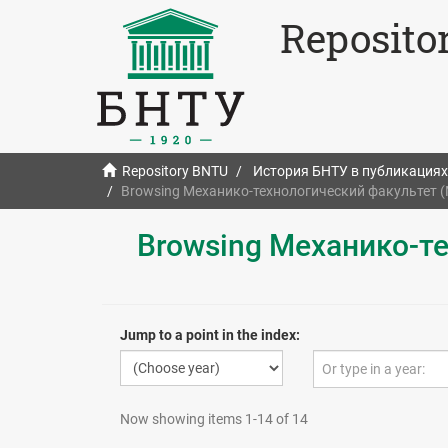
Reposito
Repository BNTU
История БНТУ в публикациях
Browsing Механико-технологический факультет (М
Browsing Механико-т
Jump to a point in the index:
Now showing items 1-14 of 14