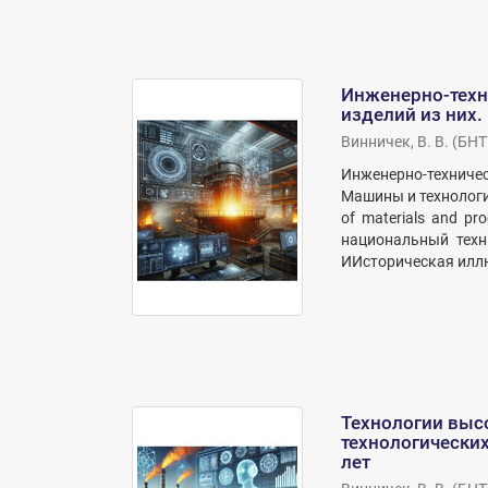
Инженерно-техн
изделий из них.
Винничек, В. В.
(
БНТ
Инженерно-техниче
Машины и технология
of materials and p
национальный техни
ИИсторическая иллю
Технологии выс
технологических
лет