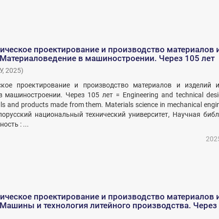
ическое проектирование и производство материалов 
 Материаловедение в машиностроении. Через 105 лет
У
,
2025
)
ское проектирование и производство материалов и изделий и
 машиностроении. Через 105 лет = Engineering and technical des
als and products made from them. Materials science in mechanical engin
Белорусский национальный технический университет, Научная биб
ость : ...
202
ическое проектирование и производство материалов 
 Машины и технология литейного производства. Через