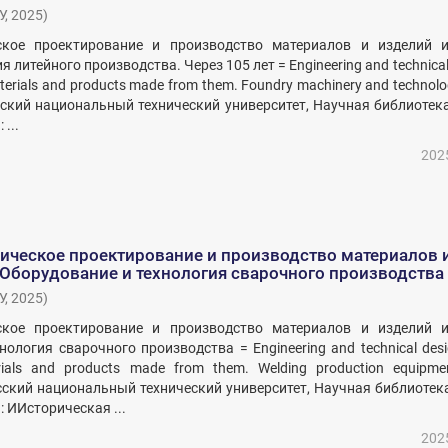
У
,
2025
)
ское проектирование и производство материалов и изделий и
 литейного производства. Через 105 лет = Engineering and technical
terials and products made from them. Foundry machinery and technolo
русский национальный технический университет, Научная библиотек
 ...
202
ическое проектирование и производство материалов 
 Оборудование и технология сварочного производства
У
,
2025
)
ское проектирование и производство материалов и изделий и
нология сварочного производства = Engineering and technical des
rials and products made from them. Welding production equipm
усский национальный технический университет, Научная библиотек
: ИИсторическая ...
202