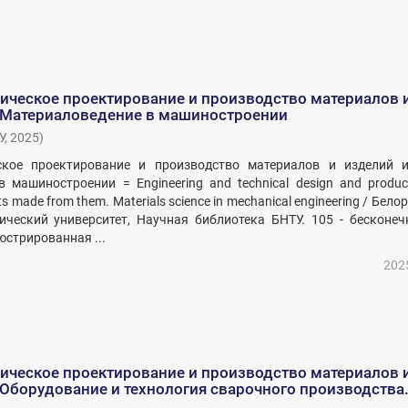
ическое проектирование и производство материалов 
. Материаловедение в машиностроении
У
,
2025
)
ское проектирование и производство материалов и изделий и
 машиностроении = Engineering and technical design and produc
ts made from them. Materials science in mechanical engineering / Бело
ческий университет, Научная библиотека БНТУ. 105 - бесконечн
стрированная ...
202
ическое проектирование и производство материалов 
 Оборудование и технология сварочного производства