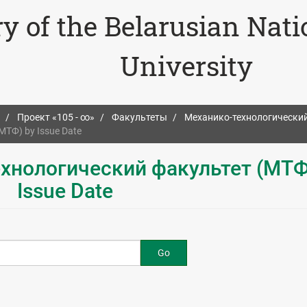
ry of the Belarusian Nat
University
Проект «105 - ∞»
Факультеты
Механико-технологический
ТФ) by Issue Date
ехнологический факультет (МТФ
Issue Date
Go