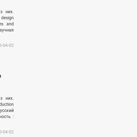
з них.
 design
ies and
Научная
5-04-02
и
з них.
duction
русский
ость :
5-04-02