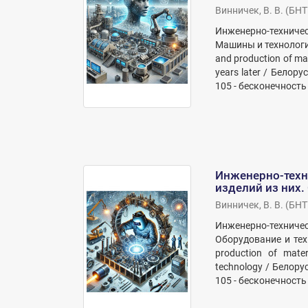
Винничек, В. В.
(
БНТ
Инженерно-техниче
Машины и технология
and production of ma
years later / Бело
105 - бесконечность :
Инженерно-техн
изделий из них.
Винничек, В. В.
(
БНТ
Инженерно-техниче
Оборудование и тех
production of mate
technology / Белор
105 - бесконечность 