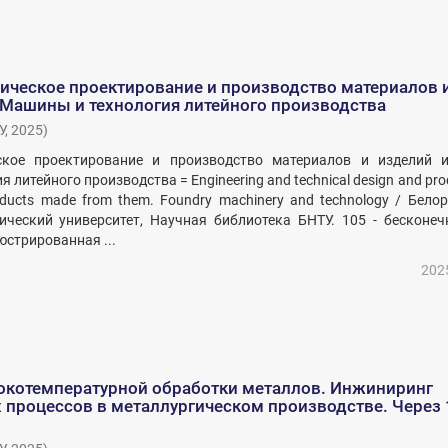
ическое проектирование и производство материалов 
 Машины и технология литейного производства
У
,
2025
)
ское проектирование и производство материалов и изделий и
 литейного производства = Engineering and technical design and pro
roducts made from them. Foundry machinery and technology / Бело
ческий университет, Научная библиотека БНТУ. 105 - бесконечн
стрированная ...
202
окотемпературной обработки металлов. Инжиниринг
 процессов в металлургическом производстве. Через 