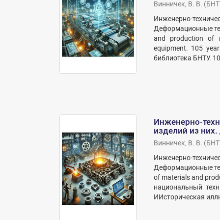
Винничек, В. В.
(
БНТ
Инженерно-техниче
Деформационные техн
and production of 
equipment. 105 yea
библиотека БНТУ. 105
Инженерно-техн
изделий из них
Винничек, В. В.
(
БНТ
Инженерно-техниче
Деформационные техн
of materials and pro
национальный техни
ИИсторическая иллю