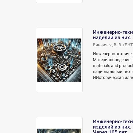
Инженерно-техн
изделий из них
Винничек, В. В.
(
БНТ
Инженерно-техниче
Материаловедение в
materials and produc
национальный техни
ИИсторическая иллю
Инженерно-техн
изделий из них.
Через 105 лет