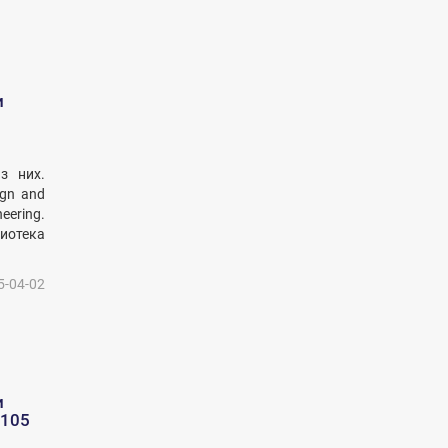
и
з них.
ign and
eering.
лиотека
5-04-02
и
 105