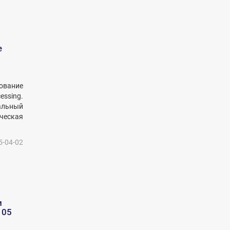
е
ование
essing.
нальный
ическая
5-04-02
и
105