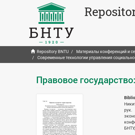
Reposito
Repository BNTU
Материалы конференций и с
Современные технологии управления социальн
Правовое государство:
Bibli
Никит
рук.
экон
конфе
БНТУ,