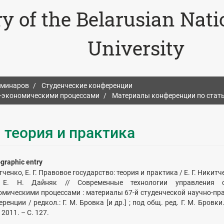
ry of the Belarusian Nat
University
еминаров
Студенческие конференции
о-экономическими процессами
Материалы конференции по стат
 теория и практика
ographic entry
ченко, Е. Г. Правовое государство: теория и практика / Е. Г. Никитче
 Е. Н. Дайняк // Современные технологии управления с
омическими процессами : материалы 67-й студенческой научно-пр
ренции / редкол.: Г. М. Бровка [и др.] ; под общ. ред. Г. М. Бровки
 2011. – С. 127.