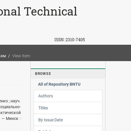
ional Technical
ISSN:
2310-7405
ьям
View Item
BROWSE
All of Repository BNTU
Authors
нко ; науч.
оциально-
Titles
актической
. — Минск :
By Issue Date