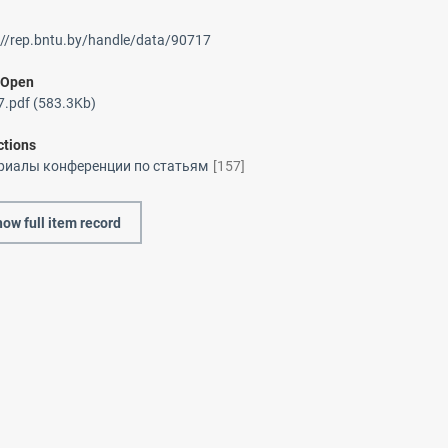
://rep.bntu.by/handle/data/90717
/
Open
.pdf (583.3Kb)
ctions
риалы конференции по статьям
[157]
ow full item record