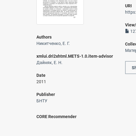
URI
https
View
127
Authors
Никитченко, Е. Г.
Colle
Мате
xmlui.dri2xhtml.METS-1.0.item-advisor
Дайняк, Е. Н.
Sh
Date
2011
Publisher
БНТУ
CORE Recommender