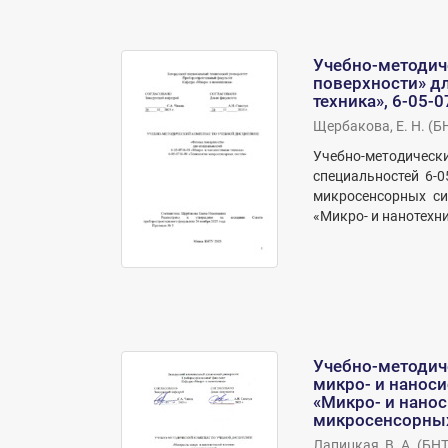
Учебно-методич
поверхности» дл
техника», 6-05-
Щербакова, Е. Н.
(
Б
Учебно-методичес
специальностей 6-0
микросенсорных си
«Микро- и нанотехник
Учебно-методич
микро- и наноси
«Микро- и нанос
микросенсорных
Лапицкая, В. А.
(
БНТ