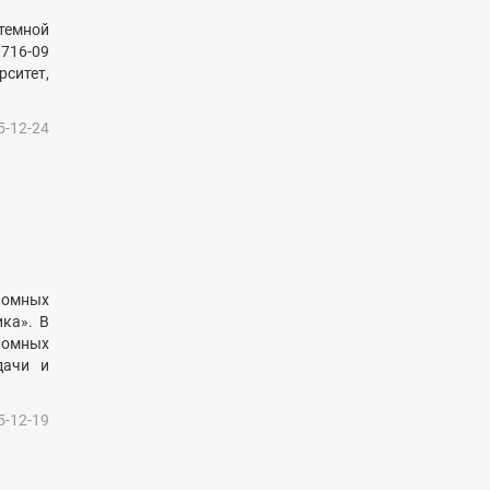
темной
0716-09
рситет,
5-12-24
ломных
ика». В
ломных
дачи и
5-12-19