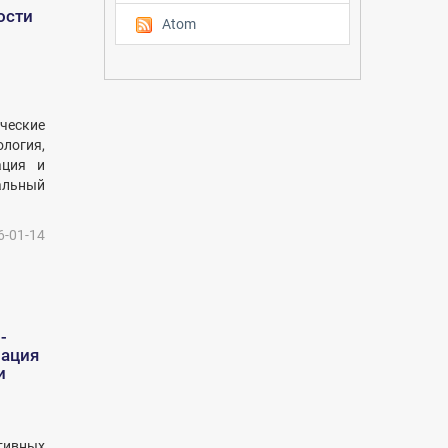
ости
Atom
ческие
логия,
ация и
альный
6-01-14
-
зация
и
тивных