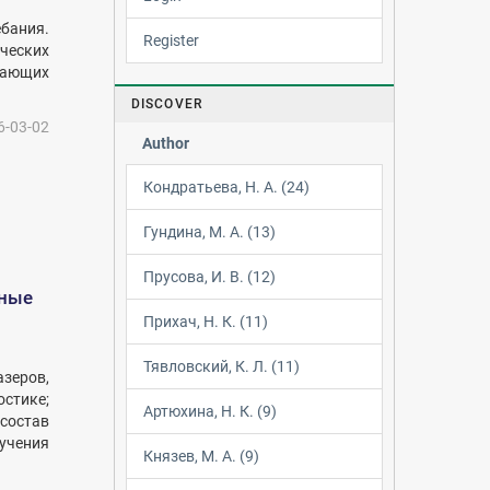
бания.
Register
ческих
чающих
DISCOVER
6-03-02
Author
Кондратьева, Н. А. (24)
Гундина, М. А. (13)
Прусова, И. В. (12)
рные
Прихач, Н. К. (11)
Тявловский, К. Л. (11)
зеров,
стике;
Артюхина, Н. К. (9)
 состав
лучения
Князев, М. А. (9)