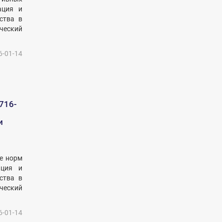
ация и
ства в
ческий
6-01-14
716-
и
е норм
ация и
ства в
ческий
6-01-14