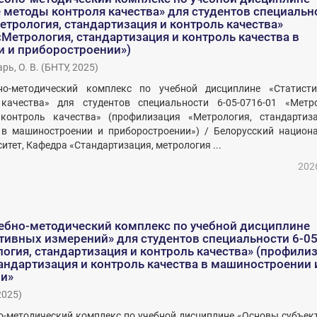
 методы контроля качества» для студентов специальн
етрология, стандартизация и контроль качества»
Метрология, стандартизация и контроль качества в
 и приборостроении»)
рь, О. В.
(
БНТУ
,
2025
)
но-методический комплекс по учебной дисциплине «Статисти
ачества» для студентов специальности 6-05-0716-01 «Метро
контроль качества» (профилизация «Метрология, стандартиз
 в машиностроении и приборостроении») / Белорусский национ
итет, Кафедра «Стандартизация, метрология ...
202
ебно-методический комплекс по учебной дисциплине
тивных измерений» для студентов специальности 6-05
огия, стандартизация и контроль качества» (профили
андартизация и контроль качества в машиностроении 
и»
2025
)
о-методический комплекс по учебной дисциплине «Основы субъек