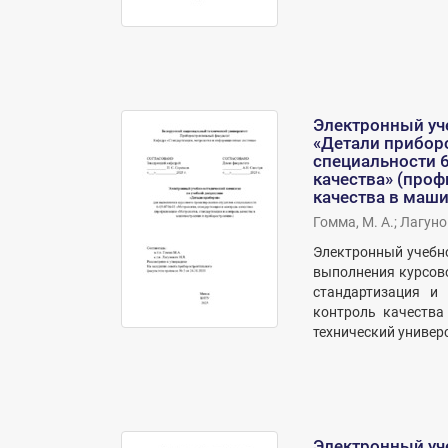
Электронный уч
«Детали прибор
специальности 6
качества» (проф
качества в маш
Гомма, М. А.
;
Лагунов
Электронный учебно
выполнения курсово
стандартизация и 
контроль качества
технический универс
Электронный уч