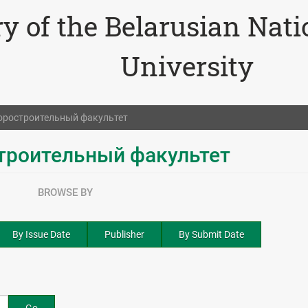
ry of the Belarusian Nat
University
оростроительный факультет
троительный факультет
BROWSE BY
By Issue Date
Publisher
By Submit Date