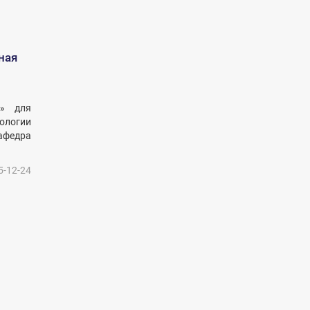
ная
и» для
нологии
афедра
5-12-24