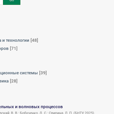
Go
 и технологии
[48]
оров
[71]
ационные системы
[39]
зика
[28]
ельных и волновых процессов
ский, В. В.
;
Бобученко, Д. С.
;
Свирина, Л. П.
(
БНТУ
,
2025
)