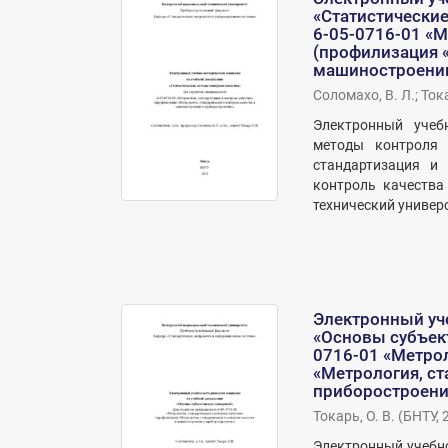
«Статистические
6-05-0716-01 «М
(профилизация «
машиностроении
Соломахо, В. Л.
;
Тока
Электронный учеб
методы контроля к
стандартизация и 
контроль качества
технический универс
Электронный уч
«Основы субъек
0716-01 «Метрол
«Метрология, ст
приборостроени
Токарь, О. В.
(
БНТУ
,
Электронный учебн