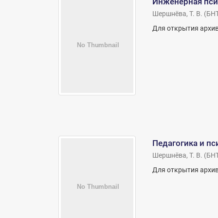
Инженерная пси
Шершнёва, Т. В.
(
БН
Для открытия архив
Педагогика и п
Шершнёва, Т. В.
(
БН
Для открытия архив