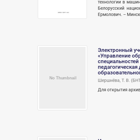
технологии в маши
Белорусский национ
Ермолович. – Минск 
Электронный уч
«Управление об
специальностей 
педагогическая
образовательно
Шершнёва, Т. В.
(
БН
Для открытия архив