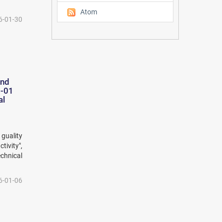
Atom
6-01-30
and
1-01
al
 guality
ivity",
chnical
6-01-06