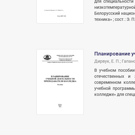
для специальности 
низкотемпературн
Белорусский национ
техника» ; сост.: Э. 
Планирование у
Дирвук, Е. П.
;
Гапано
В учебном пособии
отечественных и 
современном колле
учебной программы
колледже» для специ