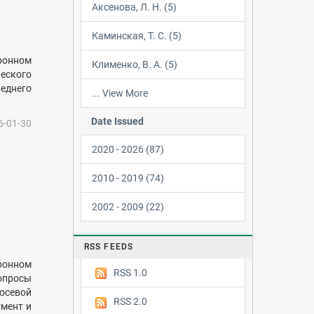
Аксенова, Л. Н. (5)
Каминская, Т. С. (5)
ронном
Клименко, В. А. (5)
еского
еднего
... View More
Date Issued
6-01-30
2020 - 2026 (87)
2010 - 2019 (74)
2002 - 2009 (22)
RSS FEEDS
ронном
RSS 1.0
опросы
осевой
RSS 2.0
умент и