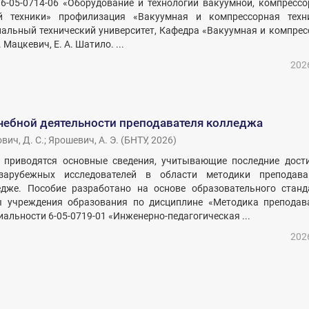
6-05-0714-06 «Оборудование и технологии вакуумной, компрессо
ой техники» профилизация «Вакуумная и компрессорная техн
альный технический университет, Кафедра «Вакуумная и компрес
П. Мацкевич, Е. А. Шатило. ...
202
чебной деятельности преподавателя колледжа
вич, Д. С.
;
Ярошевич, А. Э.
(
БНТУ
,
2026
)
 приводятся основные сведения, учитывающие последние дост
зарубежных исследователей в области методики преподав
дже. Пособие разработано на основе образовательного станд
 учреждения образования по дисциплине «Методика преподав
альности 6-05-0719-01 «Инженерно-педагогическая ...
202