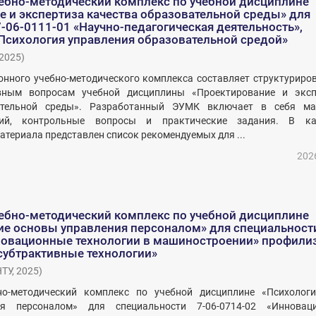
ебно-методический комплекс по учебной дисциплине
 и экспертиза качества образовательной среды» для
-06-0111-01 «Научно-педагогическая деятельность»,
Психология управления образовательной средой»
2025
)
онного учебно-методического комплекса составляет структуриро
вным вопросам учебной дисциплины «Проектирование и эксп
ательной среды». Разработанный ЭУМК включает в себя ма
тий, контрольные вопросы и практические задания. В ка
атериала представлен список рекомендуемых для ...
202
ебно-методический комплекс по учебной дисциплине
ие основы управления персоналом» для специальности
новационные технологии в машиностроении» профили
субтрактивные технологии»
НТУ
,
2025
)
о-методический комплекс по учебной дисциплине «Психологи
я персоналом» для специальности 7-06-0714-02 «Инновац