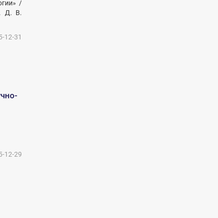
гии» /
 Д. В.
5-12-31
чно-
5-12-29