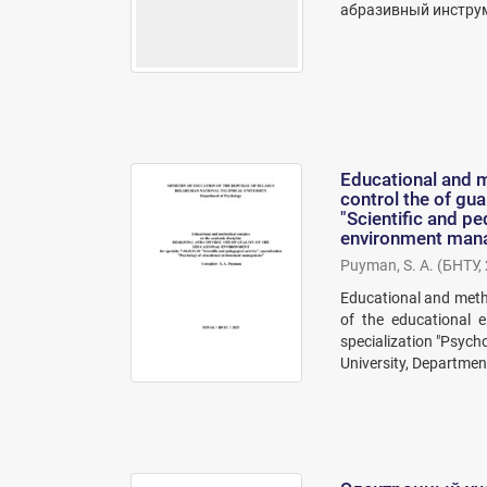
абразивный инструм
Educational and m
control the of gu
"Scientific and pe
environment man
Puyman, S. A.
(
БНТУ
,
Educational and metho
of the educational e
specialization "Psyc
University, Departmen