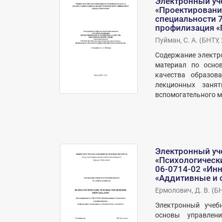
Электронный уч
«Проектирование
специальности 7
профилизация «
Пуйман, С. А.
(
БНТУ
,
Содержание электр
материал по осно
качества образов
лекционных заня
вспомогательного м
Электронный уч
«Психологическ
06-0714-02 «Ин
«Аддитивные и 
Ермолович, Д. В.
(
Б
Электронный учебн
основы управлени