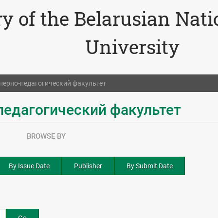
ry of the Belarusian Nat
University
ерно-педагогический факультет
едагогический факультет
BROWSE BY
By Issue Date
Publisher
By Submit Date