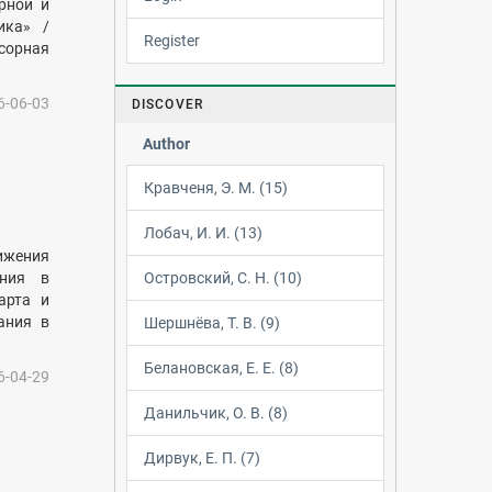
рной и
ика» /
Register
сорная
6-06-03
DISCOVER
Author
Кравченя, Э. М. (15)
Лобач, И. И. (13)
ижения
Островский, С. Н. (10)
ания в
арта и
ания в
Шершнёва, Т. В. (9)
Белановская, Е. Е. (8)
6-04-29
Данильчик, О. В. (8)
Дирвук, Е. П. (7)