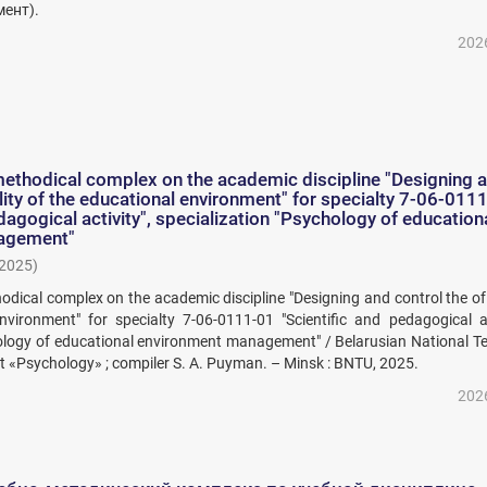
ент).
202
ethodical complex on the academic discipline "Designing 
ality of the educational environment" for specialty 7-06-011
dagogical activity", specialization "Psychology of education
agement"
2025
)
dical complex on the academic discipline "Designing and control the of
nvironment" for specialty 7-06-0111-01 "Scientific and pedagogical act
hology of educational environment management" / Belarusian National Te
t «Psychology» ; compiler S. A. Puyman. – Minsk : BNTU, 2025.
202