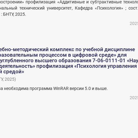
ностроении» профилизация «Аддитивные и субтрактивные техноло
альный технический университет, Кафедра «Психология» ; сост.
: БНТУ, 2025.
202
ебно-методический комплекс по учебной дисциплине
разовательным процессом в цифровой среде» для
углубленного высшего образования 7-06-0111-01 «Нау
 деятельность» профилизация «Психология управления
й средой»
ТУ
,
2025
)
а необходима программа WinRAR версии 5.0 и выше.
202