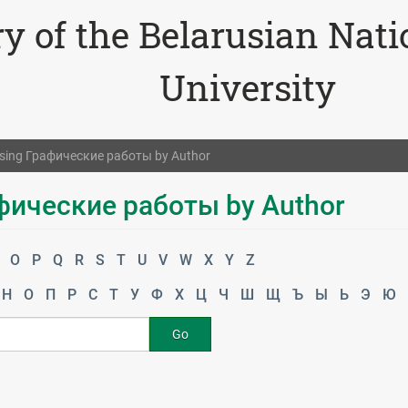
ry of the Belarusian Nat
University
sing Графические работы by Author
фические работы by Author
O
P
Q
R
S
T
U
V
W
X
Y
Z
Н
О
П
Р
С
Т
У
Ф
Х
Ц
Ч
Ш
Щ
Ъ
Ы
Ь
Э
Ю
Go