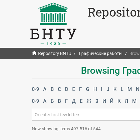
Reposito
Repository BNTU
Графические работы
Brow
Browsing Гра
0-9
A
B
C
D
E
F
G
H
I
J
K
L
M
N
0-9
А
Б
В
Г
Д
Е
Ж
З
И
Й
К
Л
М
Now showing items 497-516 of 544