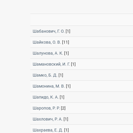
Шабанович, Г. О.
[1]
Шайкова, О. В.
[11]
Шалунова, А. К.
[1]
Шамановский, И. Г.
[1]
Шамко, Б. Д.
[1]
Шамонина, М. В.
[1]
Шапидо, К. А.
[1]
Шаропов, Р. Р.
[2]
Шахлович, Р. А.
[1]
Шахраева, Е. Д.
[1]