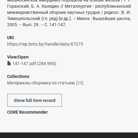
механосинтеза аморфных порошков на основе железа / Г. Г.
Горанский, Б. А. Каледин // Металлургия : республиканский
межведомственный сборник научных трудов / редкол.: В. И.
Тимошпольский (гл. ред) [и др.]. – Минск : Вышэйшая школа,
2005. – Вып. 29. – С. 141-147.
URI
https://rep.bntu.by/handle/data/67273
View/
Open
141-147.pdf (284.9Kb)
Collections
Материалы сборника по статьям
[25]
Show full item record
CORE Recommender