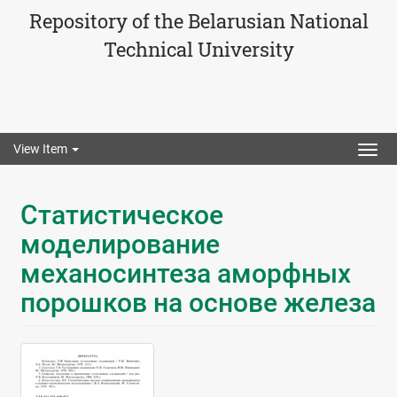
Repository of the Belarusian National
Technical University
View Item
Togg
navig
Статистическое
моделирование
механосинтеза аморфных
порошков на основе железа