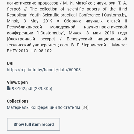
логистических процессов / М. И. Матейко ; науч. рук. Т. А.
Ястреб // The collection of scientific papers of the II-nd
Republican Youth Scientific-practical Conference i-Customs.by,
Minsk, 3 May 2019 = Сборник научных статей II
Республиканской молодежной научно-практической
конференции "i-Customs.by", Минск, 3 мая 2019 года
[Электронный ресурс] / Белорусский национальный
технический университет ; сост. В. Л. Червинский. – Минск :
БНТУ, 2019. – С. 98-102.
URI
https://rep.bntu.by/handle/data/60908
View/
Open
98-102.pdf (289.8Kb)
Collections
Материалы конференции по статьям
[34]
Show full item record