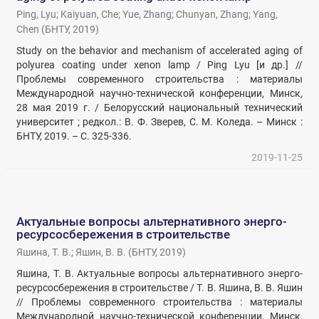
Ping, Lyu
;
Kaiyuan, Che
;
Yue, Zhang
;
Chunyan, Zhang
;
Yang,
Chen
(
БНТУ
,
2019
)
Study on the behavior and mechanism of accelerated aging of
polyurea coating under xenon lamp / Ping Lyu [и др.] //
Проблемы современного строительства : материалы
Международной научно-технической конференции, Минск,
28 мая 2019 г. / Белорусский национальный технический
университет ; редкол.: В. Ф. Зверев, С. М. Коледа. – Минск :
БНТУ, 2019. – С. 325-336.
2019-11-25
Актуальные вопросы альтернативного энерго-
ресурсосбережения в строительстве
Яшина, Т. В.
;
Яшин, В. В.
(
БНТУ
,
2019
)
Яшина, Т. В. Актуальные вопросы альтернативного энерго-
ресурсосбережения в строительстве / Т. В. Яшина, В. В. Яшин
// Проблемы современного строительства : материалы
Международной научно-технической конференции, Минск,