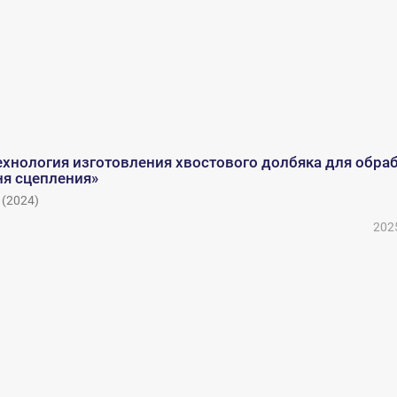
ехнология изготовления хвостового долбяка для обра
ня сцепления»
(
2024
)
202