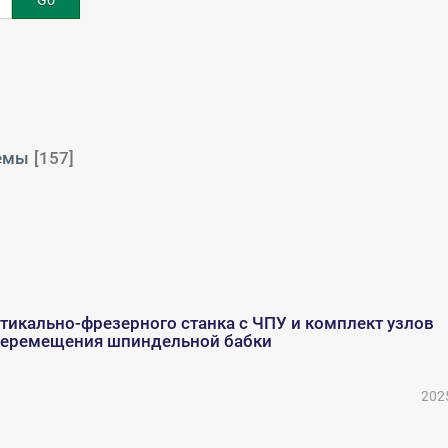
Go
темы
[157]
тикально-фрезерного станка с ЧПУ и комплект узлов
перемещения шпиндельной бабки
202