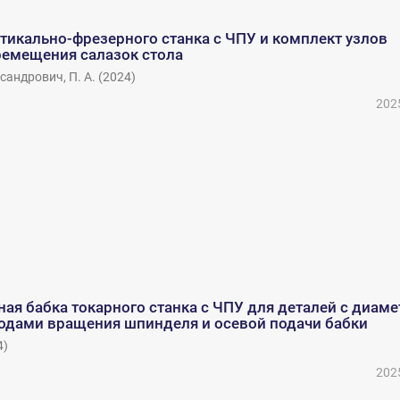
тикально-фрезерного станка с ЧПУ и комплект узлов
ремещения салазок стола
андрович, П. А.
(
2024
)
202
я бабка токарного станка с ЧПУ для деталей с диам
водами вращения шпинделя и осевой подачи бабки
4
)
202