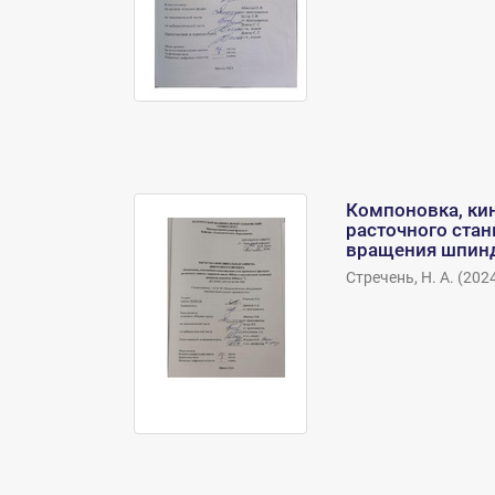
Компоновка, кин
расточного ста
вращения шпинд
Стречень, Н. А.
(
202