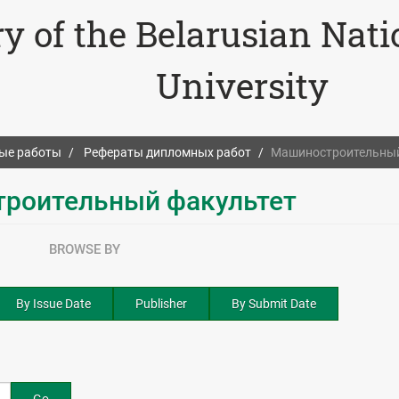
ry of the Belarusian Nat
University
ые работы
Рефераты дипломных работ
Машиностроительный
роительный факультет
BROWSE BY
By Issue Date
Publisher
By Submit Date