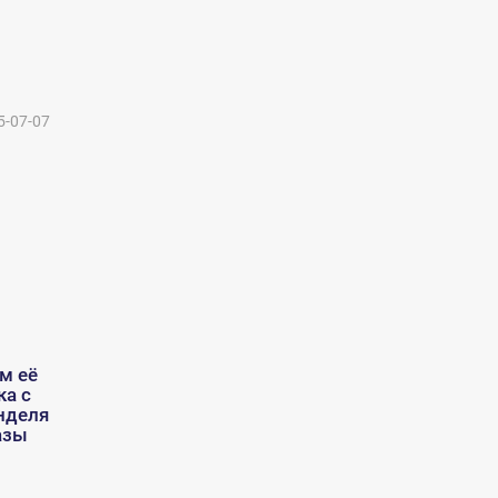
5-07-07
м её
ка с
нделя
азы