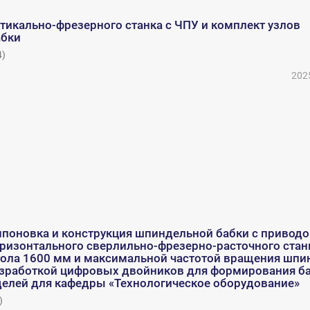
тикально-фрезерного станка с ЧПУ и комплект узлов
абки
4
)
202
мпоновка и конструкция шпиндельной бабки с приводо
ризонтального сверлильно-фрезерно-расточного стан
тола 1600 мм и максимальной частотой вращения шпи
разработкой цифровых двойников для формирования б
елей для кафедры «Технологическое оборудование»
)