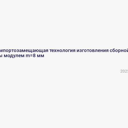
импортозамещающая технология изготовления сборно
ы модулем m=8 мм
202