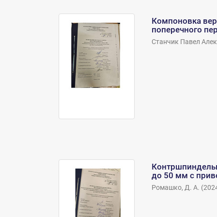
Компоновка вер
поперечного пе
Станчик Павел Алекс
Контршпиндельна
до 50 мм с при
Ромашко, Д. А.
(
202