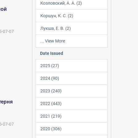
Козловский, А. А. (2)
ной
Коршун, К. С. (2)
Лукша, Е. В. (2)
5-07-07
... View More
Date Issued
2025 (27)
2024 (90)
2023 (240)
терня
2022 (443)
2021 (219)
5-07-07
2020 (306)