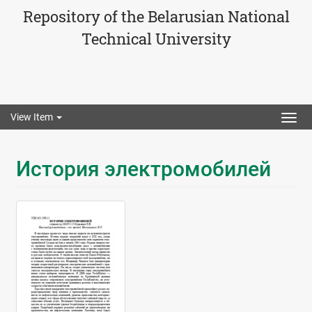
Repository of the Belarusian National
Technical University
View Item
Togg
navig
История электромобилей