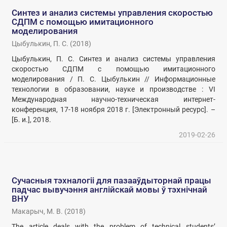
Синтез и анализ системы управления скоростью
СДПМ с помощью имитационного
моделирования
Цыбулькин, П. С.
(
2018
)
Цыбулькин, П. С. Синтез и анализ системы управления
скоростью СДПМ с помощью имитационного
моделирования / П. С. Цыбулькин // Информационные
технологии в образовании, науке и производстве : VI
Международная научно-техническая интернет-
конференция, 17-18 ноября 2018 г. [Электронный ресурс]. –
[Б. и.], 2018.
2019-02-26
Сучасныя тэхналогіі для пазааўдыторнай працы
падчас вывучэння англійскай мовы ў тэхнічнай
ВНУ
Макарыч, М. В.
(
2018
)
The article deals with the problem of technical students’