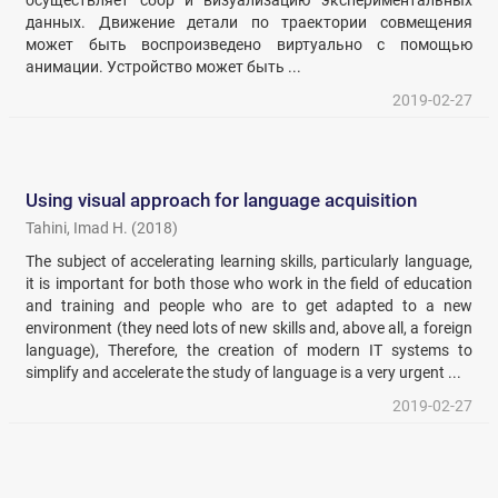
осуществляет сбор и визуализацию экспериментальных
данных. Движение детали по траектории совмещения
может быть воспроизведено виртуально с помощью
анимации. Устройство может быть ...
2019-02-27
Using visual approach for language acquisition
Tahini, Imad H.
(
2018
)
The subject of accelerating learning skills, particularly language,
it is important for both those who work in the field of education
and training and people who are to get adapted to a new
environment (they need lots of new skills and, above all, a foreign
language), Therefore, the creation of modern IT systems to
simplify and accelerate the study of language is a very urgent ...
2019-02-27