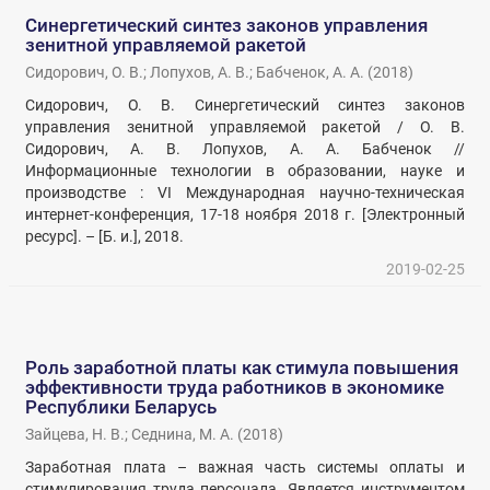
Синергетический синтез законов управления
зенитной управляемой ракетой
Сидорович, О. В.
;
Лопухов, А. В.
;
Бабченок, А. А.
(
2018
)
Сидорович, О. В. Синергетический синтез законов
управления зенитной управляемой ракетой / О. В.
Сидорович, А. В. Лопухов, А. А. Бабченок //
Информационные технологии в образовании, науке и
производстве : VI Международная научно-техническая
интернет-конференция, 17-18 ноября 2018 г. [Электронный
ресурс]. – [Б. и.], 2018.
2019-02-25
Роль заработной платы как стимула повышения
эффективности труда работников в экономике
Республики Беларусь
Зайцева, Н. В.
;
Седнина, М. А.
(
2018
)
Заработная плата – важная часть системы оплаты и
стимулирования труда персонала. Является инструментом