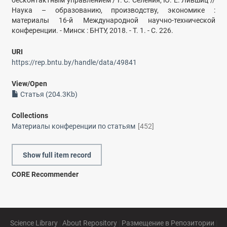
бесконтактным управлением / Г. С. Селения, Ю. Е. Лившиц //
Наука – образованию, производству, экономике :
материалы 16-й Международной научно-технической
конференции. - Минск : БНТУ, 2018. - Т. 1. - С. 226.
URI
https://rep.bntu.by/handle/data/49841
View/
Open
Статья (204.3Kb)
Collections
Материалы конференции по статьям
[452]
Show full item record
CORE Recommender
Science Library
|
About Repository
|
Размещение в Репозитории
|