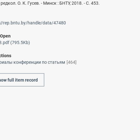
 редкол. О. К. Гусев. - Минск : БНТУ, 2018. - C. 453.
://rep.bntu.by/handle/data/47480
/
Open
.pdf (795.5Kb)
ctions
риалы конференции по статьям
[464]
ow full item record