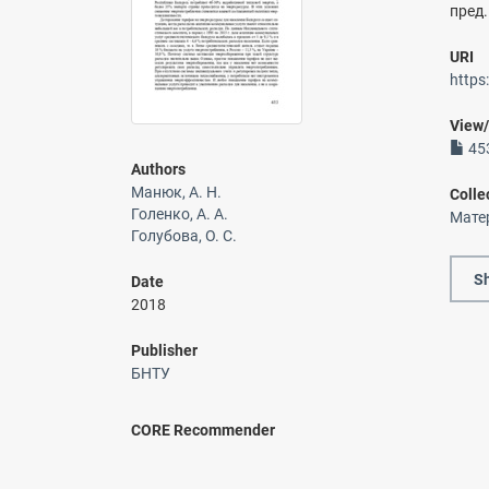
пред.
URI
https
View
453
Authors
Манюк, А. Н.
Colle
Голенко, А. А.
Мате
Голубова, О. С.
Sh
Date
2018
Publisher
БНТУ
CORE Recommender