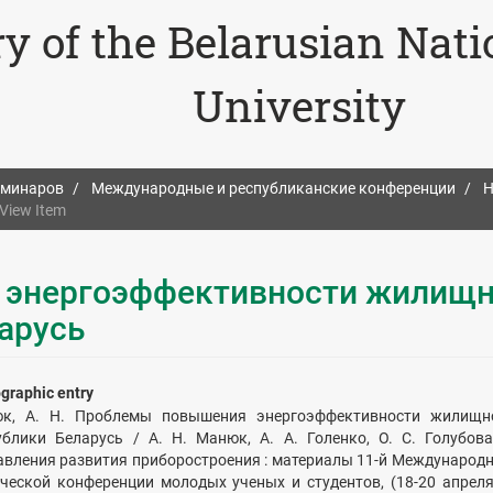
ry of the Belarusian Nat
University
еминаров
Международные и республиканские конференции
Н
View Item
энергоэффективности жилищн
арусь
ographic entry
к, А. Н. Проблемы повышения энергоэффективности жилищн
ублики Беларусь / А. Н. Манюк, А. А. Голенко, О. С. Голубов
авления развития приборостроения : материалы 11-й Международн
ической конференции молодых ученых и студентов, (18-20 апреля 