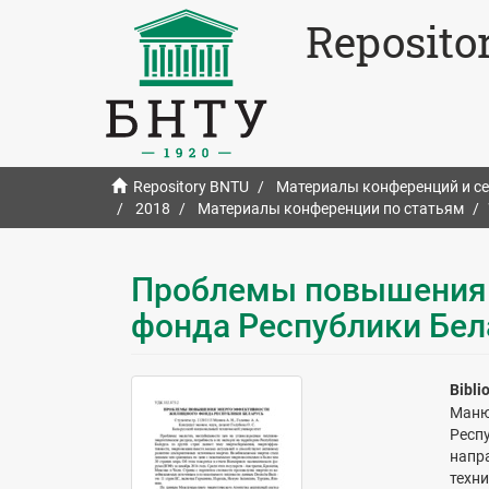
Reposito
Repository BNTU
Материалы конференций и с
2018
Материалы конференции по статьям
Проблемы повышения 
фонда Республики Бел
Bibli
Маню
Респ
напр
техн