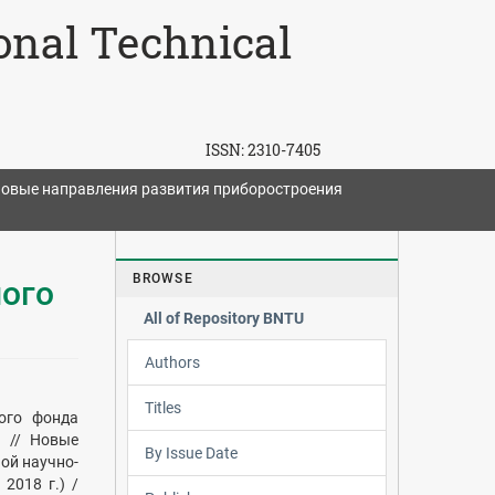
ional Technical
ISSN:
2310-7405
овые направления развития приборостроения
BROWSE
ого
All of Repository BNTU
Authors
Titles
ого фонда
а // Новые
By Issue Date
ой научно-
2018 г.) /