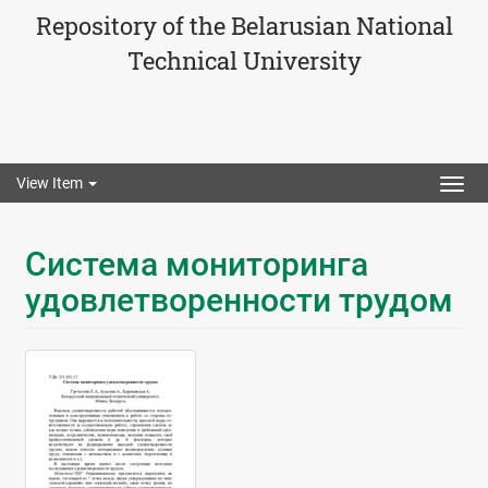
Repository of the Belarusian National
Technical University
View Item
Togg
navig
Система мониторинга
удовлетворенности трудом