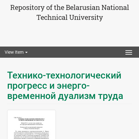
Repository of the Belarusian National
Technical University
View Item
Togg
navig
Технико-технологический
прогресс и энерго-
временной дуализм труда