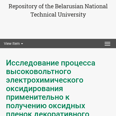
Repository of the Belarusian National
Technical University
View Item
Togg
navig
Исследование процесса
высоковольтного
электрохимического
оксидирования
применительно к
получению оксидных
пленок декоративного