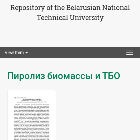
Repository of the Belarusian National
Technical University
View Item
Togg
navig
Пиролиз биомассы и ТБО