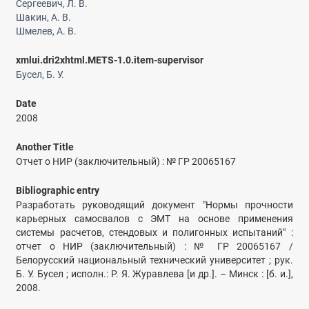
Сергеевич, Л. В.
Шакин, А. В.
Шмелев, А. В.
xmlui.dri2xhtml.METS-1.0.item-supervisor
Бусел, Б. У.
Date
2008
Another Title
Отчет о НИР (заключительный) : № ГР 20065167
Bibliographic entry
Разработать руководящий документ "Нормы прочности
карьерных самосвалов с ЭМТ на основе применения
системы расчетов, стендовых и полигонных испытаний" :
отчет о НИР (заключительный) : № ГР 20065167 /
Белорусский национальный технический университет ; рук.
Б. У. Бусел ; исполн.: Р. Я. Журавлева [и др.]. – Минск : [б. и.],
2008.