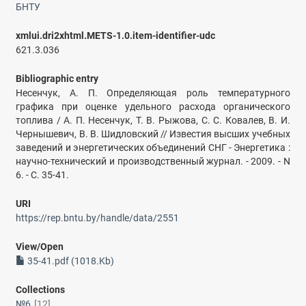
БНТУ
xmlui.dri2xhtml.METS-1.0.item-identifier-udc
621.3.036
Bibliographic entry
Несенчук, А. П. Определяющая роль температурного
графика при оценке удельного расхода органического
топлива / А. П. Несенчук, Т. В. Рыжова, С. С. Ковалев, В. И.
Чернышевич, В. В. Шидловский // Известия высших учебных
заведений и энергетических объединений СНГ - Энергетика :
научно-технический и производственный журнал. - 2009. - N
6. - С. 35-41.
URI
https://rep.bntu.by/handle/data/2551
View/
Open
35-41.pdf (1018.Kb)
Collections
№6
[12]