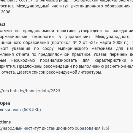
налом"] / сост.: Л. В. Акимова [и др.] ; Белорусский национальный 
ерситет, Международный институт дистанционного образования.
 2008.
act
рамма по преддипломной практике утверждена на заседани
ормационные технологии в управлении» Международного 
анционного образования (протокол № 2 от «31» марта 2008 г.).
ржит указания по сбору эмпирического материала для на
мления отчета по преддипломной практике. Указан перечень д
рые необходимо проанализировать для характеристики и
приятия. Предложены рекомендации по выполнению расчетно-ана
и отчета. Дается список рекомендуемой литературы.
://rep.bntu.by/handle/data/2523
/
Open
ный текст (568.5Kb)
ctions
ународный институт дистанционного образования
[86]