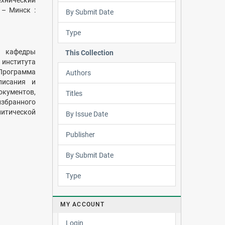
технический
 – Минск :
By Submit Date
Type
и кафедры
This Collection
института
 Программа
Authors
писания и
окументов,
Titles
збранного
литической
By Issue Date
Publisher
By Submit Date
Type
MY ACCOUNT
Login