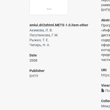
персо
унив
БНТУ,
Abstr
xmlui.dri2xhtml.METS-1.0.item-other
Прог
Акимова, Л. В.
«Инф
Лагутенкова, Г. М.
дист
Рыжко, Т. Е.
соде
Чигирь, Н. А.
офор
кото
пред
Date
част
2008
URI
Publisher
https
БНТУ
View
Пол
Colle
Межд