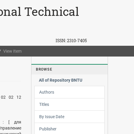
ional Technical
ISSN:
2310-7405
View Item
BROWSE
All of Repository BNTU
Authors
 02 02 12
Titles
By Issue Date
] : [ для
Управление
Publisher