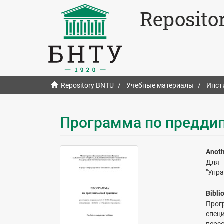
Reposito
Repository BNTU
Учебные материалы
Инст
Программа по предди
Anoth
Для 
"Упр
Bibli
Прог
спец