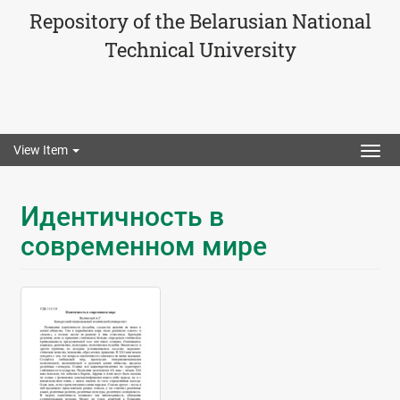
Repository of the Belarusian National
Technical University
View Item
Togg
navig
Идентичность в
современном мире