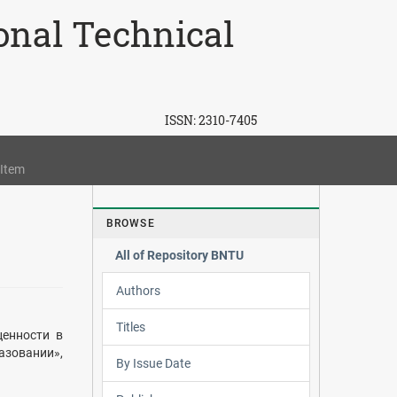
ional Technical
ISSN:
2310-7405
 Item
BROWSE
All of Repository BNTU
Authors
Titles
ценности в
азовании»,
By Issue Date