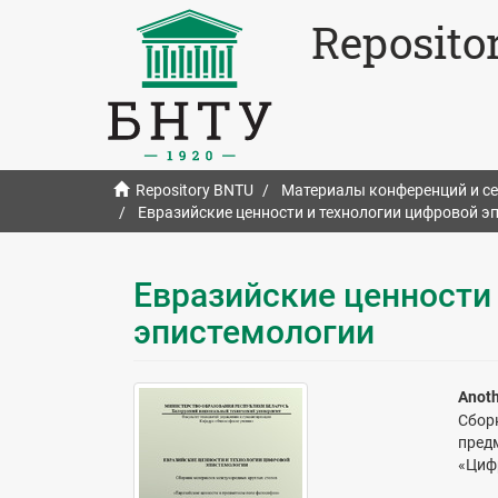
Reposito
Repository BNTU
Материалы конференций и с
Евразийские ценности и технологии цифровой э
Евразийские ценности
эпистемологии
Anoth
Сбор
пред
«Циф