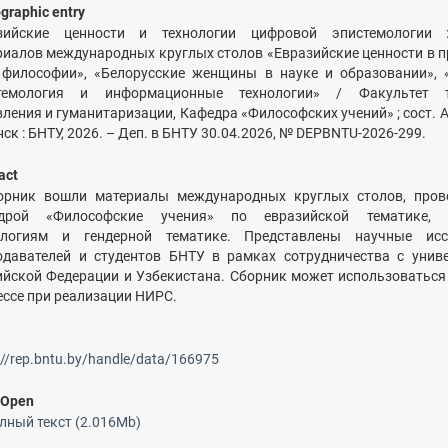
ographic entry
зийские ценности и технологии цифровой эпистемологии 
риалов международных круглых столов «Евразийские ценности в 
 философии», «Белорусские женщины в науке и образовании»,
темология и информационные технологии» / Факультет т
ления и гуманитаризации, Кафедра «Философских учений» ; сост. А
ск : БНТУ, 2026. – Деп. в БНТУ 30.04.2026, № DEPBNTU-2026-299.
act
орник вошли материалы международных круглых столов, пров
дрой «Философские учения» по евразийской тематике,
ологиям и гендерной тематике. Представлены научные исс
одавателей и студентов БНТУ в рамках сотрудничества с унив
ийской Федерации и Узбекистана. Сборник может использоваться
ессе при реализации НИРС.
://rep.bntu.by/handle/data/166975
/
Open
лный текст (2.016Mb)