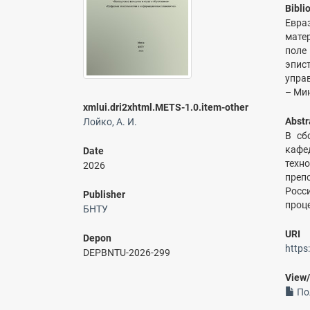
Bibli
Евра
мате
поле
эпис
управ
– Мин
xmlui.dri2xhtml.METS-1.0.item-other
Abstr
Лойко, А. И.
В сб
кафе
Date
техн
2026
преп
Росс
Publisher
проц
БНТУ
URI
Depon
https
DEPBNTU-2026-299
View
По