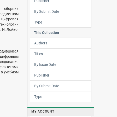
Publisher
: сборник
By Submit Date
предметном
 «Цифровая
Type
ехнологий
. И. Лойко.
This Collection
Authors
одившиеся
Titles
 цифровым
ледования
By Issue Date
ерситетами
 в учебном
Publisher
By Submit Date
Type
MY ACCOUNT