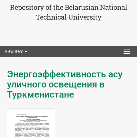
Repository of the Belarusian National
Technical University
View Item
Togg
navig
Энергоэффективность асу
уличного освещения в
Туркменистане