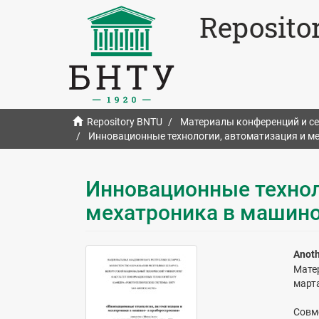
Reposito
Repository BNTU
Материалы конференций и с
Инновационные технологии, автоматизация и м
Инновационные технол
мехатроника в машино
Anoth
Мате
марта
Совм