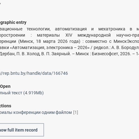
»
ographic entry
вационные технологии, автоматизация и мехатроника в 
оростроении : материалы ХIV международной научно-пра
еренции (Минск, 18 марта 2026 года) : совместно с МинскЭксп
вки «Автоматизация, электроника – 2026» / редкол.: А. В. Бородуля 
 Дербан, П. В. Холод, В. П. Заярный. – Минск : Бизнесофсет, 2026. – 1
://rep.bntu.by/handle/data/166746
/
Open
лный текст (4.919Mb)
ctions
риалы конференции одним файлом
[1]
ow full item record