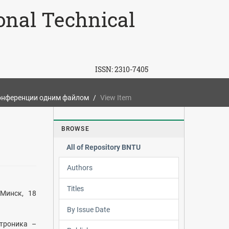
ional Technical
ISSN:
2310-7405
онференции одним файлом
View Item
BROWSE
All of Repository BNTU
Authors
Titles
Минск, 18
By Issue Date
троника –