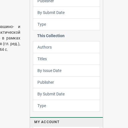
Publisher
By Submit Date
Type
машино- и
ктической
This Collection
о в рамках
(гл. ред.),
Authors
44 с.
Titles
By Issue Date
Publisher
By Submit Date
Type
MY ACCOUNT