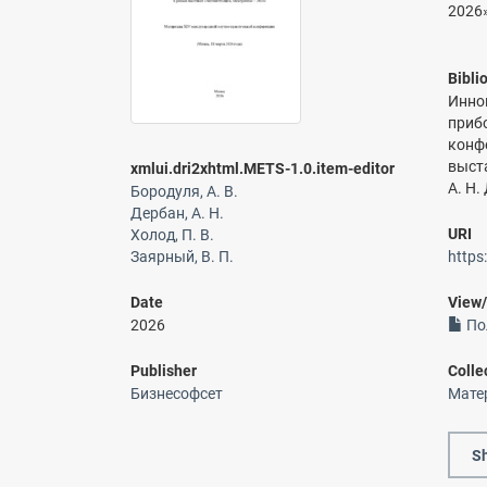
2026
Bibli
Инно
приб
конф
выста
xmlui.dri2xhtml.METS-1.0.item-editor
А. Н.
Бородуля, А. В.
Дербан, А. Н.
URI
Холод, П. В.
Заярный, В. П.
https
Date
View
2026
По
Publisher
Colle
Бизнесофсет
Мате
Sh