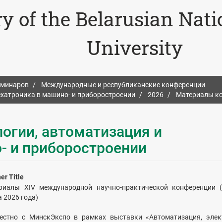
ry of the Belarusian Nat
University
еминаров
Международные и республиканские конференции
ехатроника в машино- и приборостроении
2026
Материалы к
огии, автоматизация и
- и приборостроении
er Title
риалы ХIV международной научно-практической конференции (
 2026 года)
естно с МинскЭкспо в рамках выставки «Автоматизация, элек