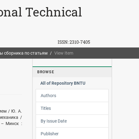
ional Technical
ISSN:
2310-7405
ы сборника по статьям
View Item
BROWSE
All of Repository BNTU
Authors
Titles
ем / Ю. А.
механика /
By Issue Date
. – Минск :
Publisher