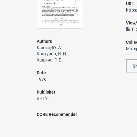
URI
https
View
112
Authors
Colle
Кашин, Ю. А.
Мате
Ковтунов, И. Н.
Кашина, Р. Е.
Sh
Date
1976
Publisher
БНТУ
CORE Recommender