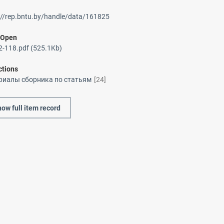
://rep.bntu.by/handle/data/161825
/
Open
-118.pdf (525.1Kb)
ctions
риалы сборника по статьям
[24]
ow full item record