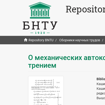
Reposito
Repository BNTU
Сборники научных трудов
О механических автоко
трением
Bibli
Каши
Каши
редко
Вышэй