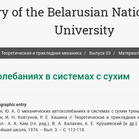
ry of the Belarusian Nat
University
Теоретическая и прикладная механика
Выпуск 03
Материал
лебаниях в системах c сухим
ographic entry
н, Ю. А. О механических автоколебаниях в системах c сухим трени
н, И. Н. Ковтунов, Р. Е. Кашина // Теоретическая и прикладная 
л.: А. Х. Ким (гл. ред.), В. А. Балакин, А. Е. Крушевский [и др.]
шая школа, 1976. – Вып. 3. – С. 112-118.