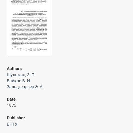
Authors
Шульман, З. П.
Байков В. И.
Зальцгендлер Э. А.
Date
1975
Publisher
БНТУ