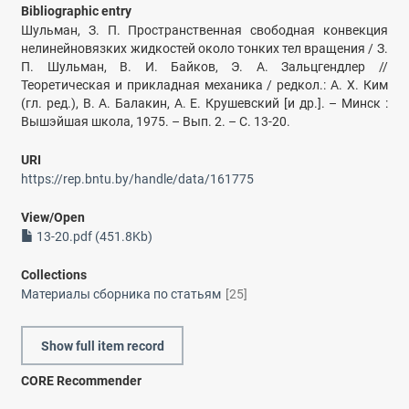
Bibliographic entry
Шульман, З. П. Пространственная свободная конвекция
нелинейновязких жидкостей около тонких тел вращения / З.
П. Шульман, В. И. Байков, Э. А. Зальцгендлер //
Теоретическая и прикладная механика / редкол.: А. Х. Ким
(гл. ред.), В. А. Балакин, А. Е. Крушевский [и др.]. – Минск :
Вышэйшая школа, 1975. – Вып. 2. – С. 13-20.
URI
https://rep.bntu.by/handle/data/161775
View/
Open
13-20.pdf (451.8Kb)
Collections
Материалы сборника по статьям
[25]
Show full item record
CORE Recommender