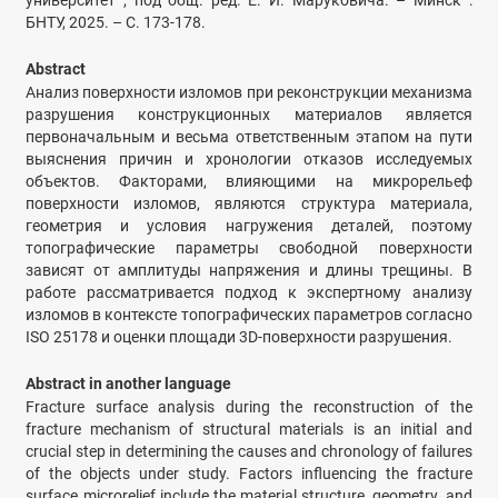
университет ; под общ. ред. Е. И. Маруковича. – Минск :
БНТУ, 2025. – С. 173-178.
Abstract
Анализ поверхности изломов при реконструкции механизма
разрушения конструкционных материалов является
первоначальным и весьма ответственным этапом на пути
выяснения причин и хронологии отказов исследуемых
объектов. Факторами, влияющими на микрорельеф
поверхности изломов, являются структура материала,
геометрия и условия нагружения деталей, поэтому
топографические параметры свободной поверхности
зависят от амплитуды напряжения и длины трещины. В
работе рассматривается подход к экспертному анализу
изломов в контексте топографических параметров согласно
ISO 25178 и оценки площади 3D-поверхности разрушения.
Abstract in another language
Fracture surface analysis during the reconstruction of the
fracture mechanism of structural materials is an initial and
crucial step in determining the causes and chronology of failures
of the objects under study. Factors influencing the fracture
surface microrelief include the material structure, geometry, and