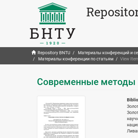
Reposito
Repository BNTU
Материалы конференций и с
Материалы конференции по статьям
View Ite
Современные методы 
Bibli
Золо
Золо
науч
наци
Ливан