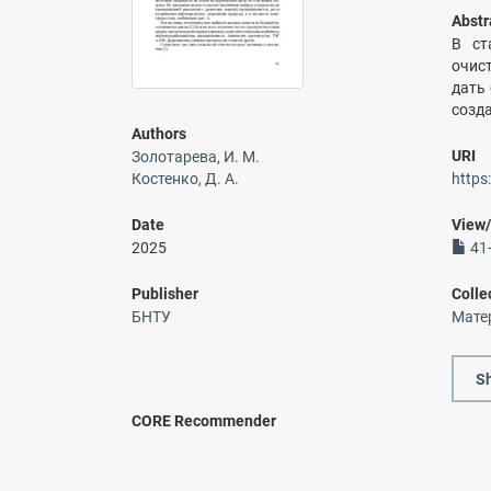
Abstr
В ст
очис
дать
созд
Authors
URI
Золотарева, И. М.
Костенко, Д. А.
https
Date
View
2025
41-
Publisher
Colle
БНТУ
Мате
Sh
CORE Recommender