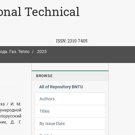
ional Technical
ISSN:
2310-7405
ода. Газ. Тепло
2025
BROWSE
а
All of Repository BNTU
Authors
ха / И. М.
дународной
Titles
лорусский
чик, Д. Г.
By Issue Date