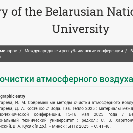
ry of the Belarusian Nat
University
еминаров
Международные и республиканские конференции
В
m
очистки атмосферного воздух
ographic entry
тарева, И. М. Современные методы очистки атмосферного возду
тарева, Д. А. Костенко // Вода. Газ. Тепло 2025 : материалы меж
но-технической конференции, 15-16 мая 2025 года / Бе
ональный технический университет ; редкол.: С. В. Харитон
ский, В. А. Кусяк [и др.]. – Минск : БНТУ, 2025. – С. 41-48.