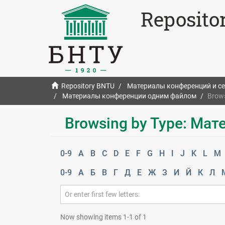
Reposito
Repository BNTU
Материалы конференций и с
Материалы конференции одним файлом
Brow
Browsing by Type: Ма
0-9
A
B
C
D
E
F
G
H
I
J
K
L
M
0-9
А
Б
В
Г
Д
Е
Ж
З
И
Й
К
Л
Now showing items 1-1 of 1