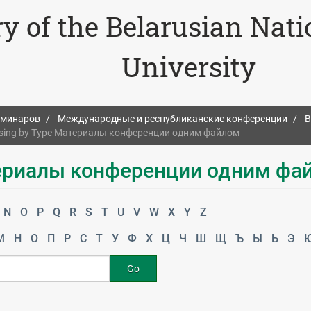
ry of the Belarusian Nat
University
еминаров
Международные и республиканские конференции
В
sing by Type Материалы конференции одним файлом
териалы конференции одним фа
N
O
P
Q
R
S
T
U
V
W
X
Y
Z
М
Н
О
П
Р
С
Т
У
Ф
Х
Ц
Ч
Ш
Щ
Ъ
Ы
Ь
Э
Go