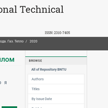
ional Technical
ISSN:
2310-7405
ода. Газ. Тепло
2020
йлом
BROWSE
All of Repository BNTU
Authors
Ю
Я
Titles
By Issue Date