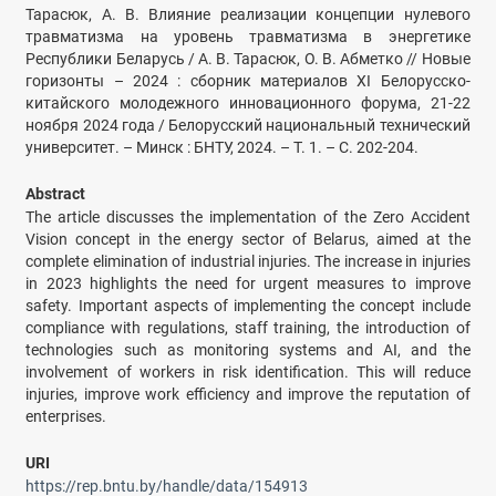
Тарасюк, А. В. Влияние реализации концепции нулевого
травматизма на уровень травматизма в энергетике
Республики Беларусь / А. В. Тарасюк, О. В. Абметко // Новые
горизонты – 2024 : сборник материалов XI Белорусско-
китайского молодежного инновационного форума, 21-22
ноября 2024 года / Белорусский национальный технический
университет. – Минск : БНТУ, 2024. – Т. 1. – С. 202-204.
Abstract
The article discusses the implementation of the Zero Accident
Vision concept in the energy sector of Belarus, aimed at the
complete elimination of industrial injuries. The increase in injuries
in 2023 highlights the need for urgent measures to improve
safety. Important aspects of implementing the concept include
compliance with regulations, staff training, the introduction of
technologies such as monitoring systems and AI, and the
involvement of workers in risk identification. This will reduce
injuries, improve work efficiency and improve the reputation of
enterprises.
URI
https://rep.bntu.by/handle/data/154913