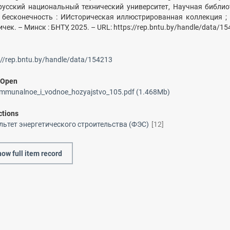
русский национальный технический университет, Научная библио
- бесконечность : ИИсторическая иллюстрированная коллекция ; с
чек. – Минск : БНТУ, 2025. – URL: https://rep.bntu.by/handle/data/1
://rep.bntu.by/handle/data/154213
/
Open
munalnoe_i_vodnoe_hozyajstvo_105.pdf (1.468Mb)
ctions
льтет энергетического строительства (ФЭС)
[12]
ow full item record