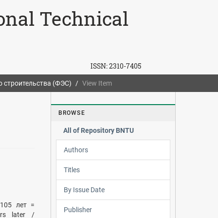
ional Technical
ISSN:
2310-7405
о строительства (ФЭС)
View Item
BROWSE
All of Repository BNTU
Authors
Titles
By Issue Date
105 лет =
Publisher
rs later /