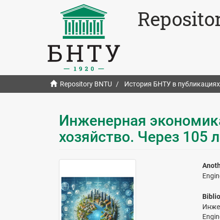
Reposito
Repository BNTU
История БНТУ в публикациях
Инженерная экономика
хозяйство. Через 105 л
Anoth
Engin
Bibli
Инже
Engi