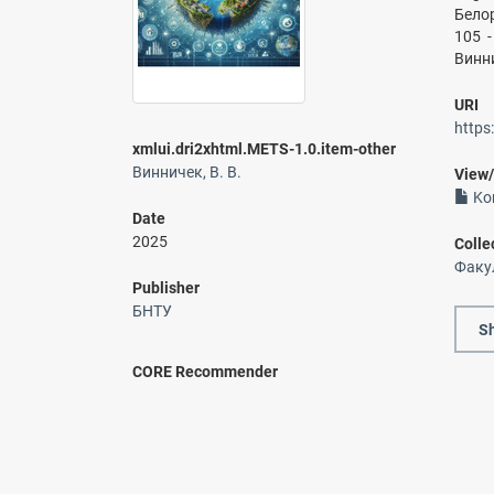
Бело
105 
Винни
URI
https
xmlui.dri2xhtml.METS-1.0.item-other
Винничек, В. В.
View
Kom
Date
2025
Colle
Факу
Publisher
БНТУ
Sh
CORE Recommender