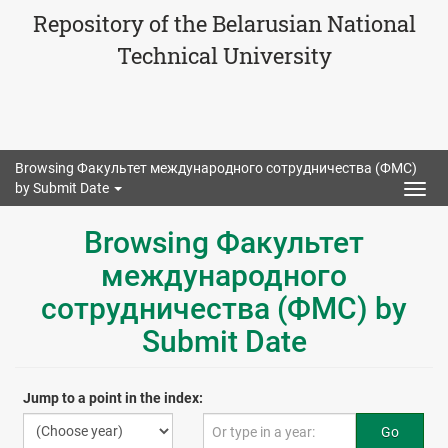
Repository of the Belarusian National
Technical University
Browsing Факультет международного сотрудничества (ФМС)
by Submit Date
Togg
navig
Browsing Факультет
международного
сотрудничества (ФМС) by
Submit Date
Jump to a point in the index:
Go