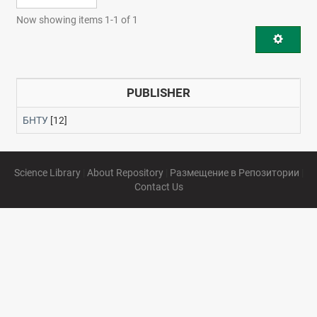
Now showing items 1-1 of 1
PUBLISHER
БНТУ
[12]
Science Library
|
About Repository
|
Размещение в Репозитории
|
Contact Us