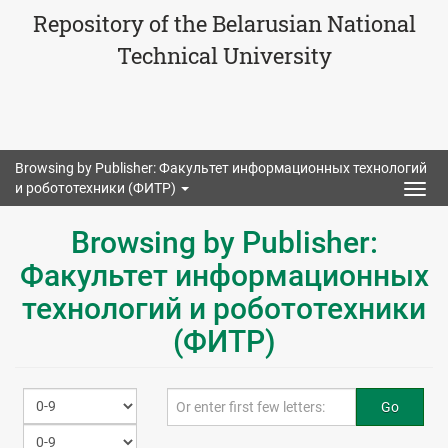
Repository of the Belarusian National
Technical University
Browsing by Publisher: Факультет информационных технологий
и робототехники (ФИТР)
Togg
navig
Browsing by Publisher:
Факультет информационных
технологий и робототехники
(ФИТР)
Go