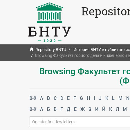
Reposito
Repository BNTU
История БНТУ в публикациях
Browsing Факультет горного дела и инженерной 
Browsing Факультет г
(Ф
0-9
A
B
C
D
E
F
G
H
I
J
K
L
M
N
0-9
А
Б
В
Г
Д
Е
Ж
З
И
Й
К
Л
М