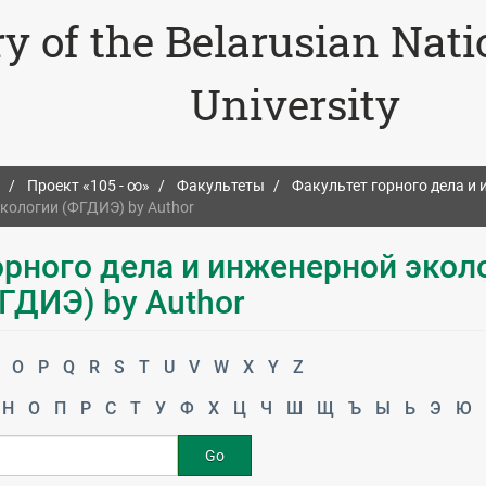
ry of the Belarusian Nat
University
Проект «105 - ∞»
Факультеты
Факультет горного дела и
экологии (ФГДИЭ) by Author
орного дела и инженерной экол
ГДИЭ) by Author
O
P
Q
R
S
T
U
V
W
X
Y
Z
Н
О
П
Р
С
Т
У
Ф
Х
Ц
Ч
Ш
Щ
Ъ
Ы
Ь
Э
Ю
Go