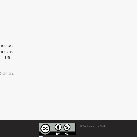
ческий
ческая
– URL:
5-04-02
IP Geolocation by DB-IP