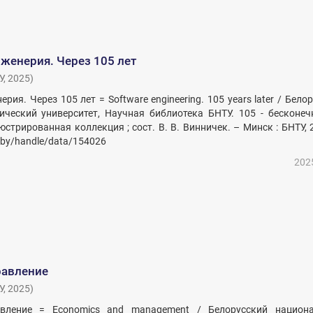
женерия. Через 105 лет
У
,
2025
)
ия. Через 105 лет = Software engineering. 105 years later / Бело
ческий университет, Научная библиотека БНТУ. 105 - бесконечн
стрированная коллекция ; сост. В. В. Винничек. – Минск : БНТУ, 
u.by/handle/data/154026
202
равление
У
,
2025
)
вление = Economics and management / Белорусский национ