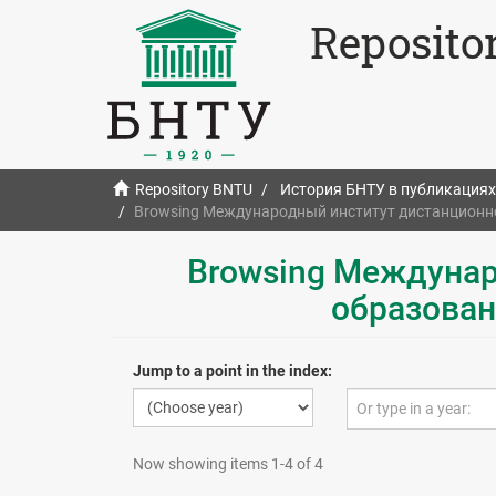
Reposito
Repository BNTU
История БНТУ в публикациях
Browsing Международный институт дистанционно
Browsing Междунар
образован
Jump to a point in the index:
Now showing items 1-4 of 4