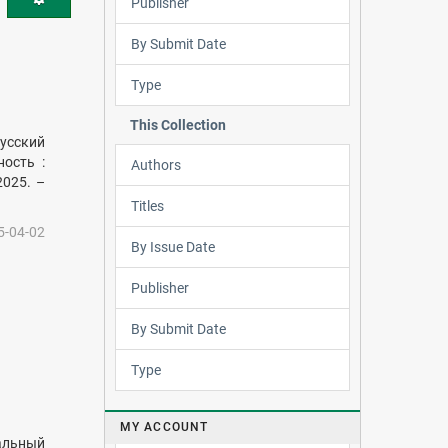
Publisher
By Submit Date
Type
This Collection
русский
ость :
Authors
2025. –
Titles
5-04-02
By Issue Date
Publisher
By Submit Date
Type
MY ACCOUNT
альный