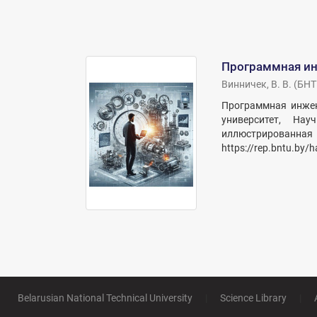
Программная и
Винничек, В. В.
(
БНТ
Программная инжен
университет, На
иллюстрированная 
https://rep.bntu.by/
Belarusian National Technical University
|
Science Library
|