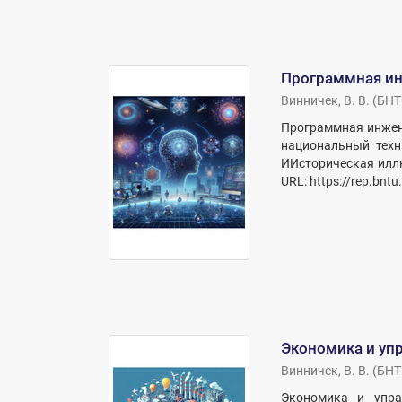
Программная ин
Винничек, В. В.
(
БНТ
Программная инженер
национальный техни
ИИсторическая иллю
URL: https://rep.bnt
Экономика и уп
Винничек, В. В.
(
БНТ
Экономика и упра