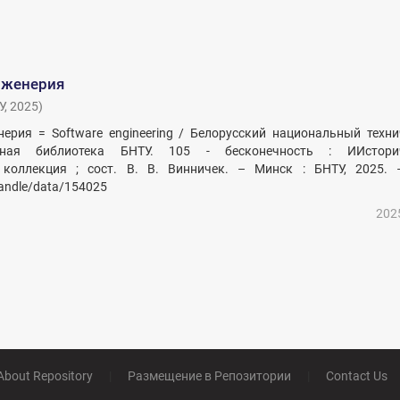
нженерия
У
,
2025
)
ерия = Software engineering / Белорусский национальный техни
учная библиотека БНТУ. 105 - бесконечность : ИИстори
коллекция ; сост. В. В. Винничек. – Минск : БНТУ, 2025. 
handle/data/154025
202
About Repository
|
Размещение в Репозитории
|
Contact Us