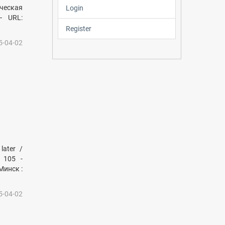
ическая
Login
– URL:
Register
5-04-02
ater /
 105 -
Минск :
5-04-02