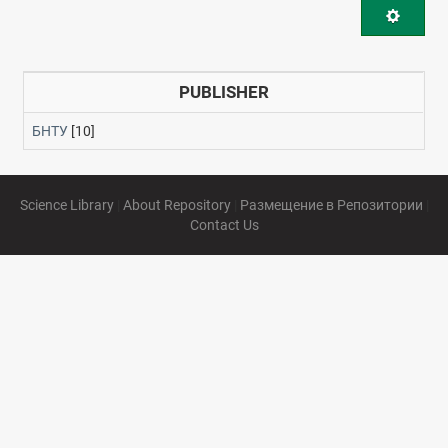
PUBLISHER
БНТУ
[10]
Science Library
|
About Repository
|
Размещение в Репозитории
|
Contact Us