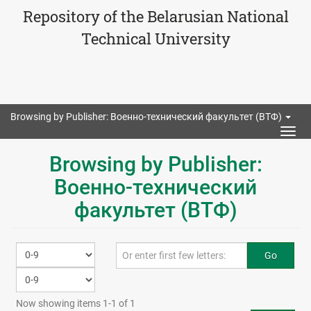
Repository of the Belarusian National
Technical University
Browsing by Publisher: Военно-технический факультет (ВТФ)
Togg
navig
Browsing by Publisher:
Военно-технический
факультет (ВТФ)
Go
Now showing items 1-1 of 1