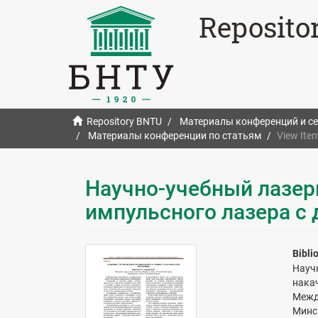
Reposito
Repository BNTU
Материалы конференций и с
Материалы конференции по статьям
View Ite
Научно-учебный лазер
импульсного лазера с
Bibli
Науч
нака
Межд
Минск