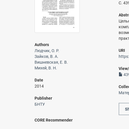
С. 43
Abstr
Цель
комп
возм
прак
Authors
URI
Людчик, О. Р.
Зайков, В. А.
https
Вишневская, Е. В.
Михей, В. Н.
View
439
Date
2014
Colle
Мате
Publisher
БНТУ
Sh
CORE Recommender