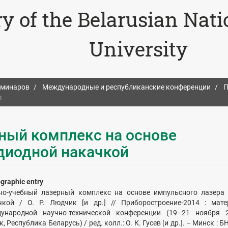
ry of the Belarusian Nat
University
еминаров
Международные и республиканские конференции
П
m
ный комплекс на основе
 диодной накачкой
ographic entry
но-учебный лазерный комплекс на основе импульсного лазера
чкой / О. Р. Людчик [и др.] // Приборостроение-2014 : мат
ународной научно-технической конференции (19–21 ноября 2
, Республика Беларусь) / ред. колл.: О. К. Гусев [и др.]. – Минск : БН