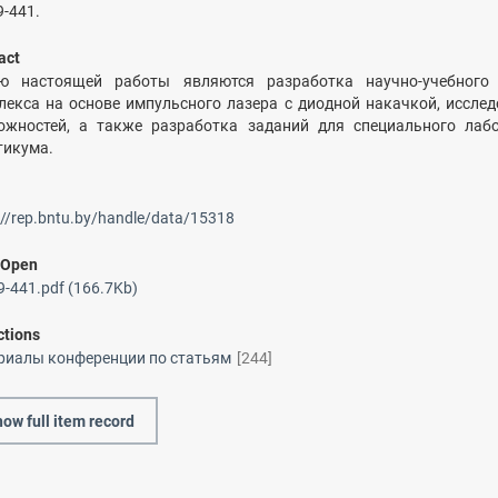
9-441.
act
ю настоящей работы являются разработка научно-учебного 
лекса на основе импульсного лазера с диодной накачкой, исслед
ожностей, а также разработка заданий для специального лаб
тикума.
://rep.bntu.by/handle/data/15318
/
Open
-441.pdf (166.7Kb)
ctions
риалы конференции по статьям
[244]
ow full item record