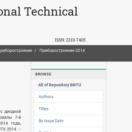
ional Technical
ISSN:
2310-7405
риборостроение
Приборостроение-2014
BROWSE
All of Repository BNTU
Authors
Titles
 с диодной
ериалы 7-й
By Issue Date
014 года,
ТУ, 2014. –