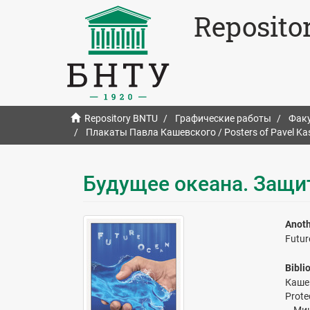
Reposito
Repository BNTU
Графические работы
Факу
Плакаты Павла Кашевского / Posters of Pavel Ka
Будущее океана. Защи
Anoth
Futur
Bibli
Каше
Prote