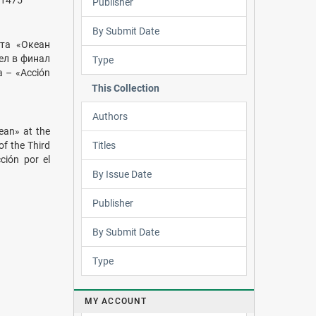
51475
Publisher
By Submit Date
та «Океан
ел в финал
Type
 – «Acción
This Collection
Authors
ean» at the
Titles
f the Third
ción por el
By Issue Date
Publisher
By Submit Date
Type
MY ACCOUNT