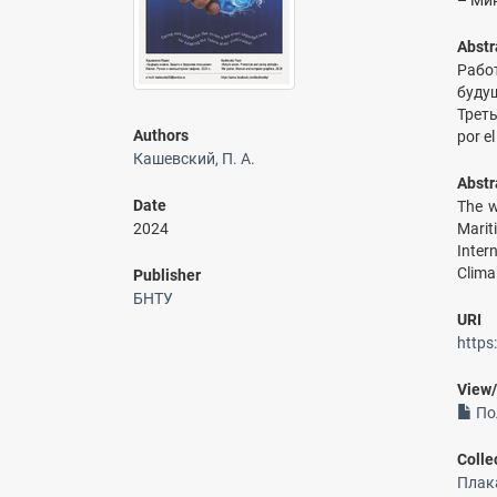
– Мин
Abstr
Рабо
буду
Трет
Authors
por e
Кашевский, П. А.
Abstr
Date
The w
2024
Marit
Inter
Clima
Publisher
БНТУ
URI
https
View
По
Colle
Плака