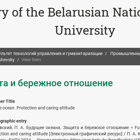
ry of the Belarusian Nat
University
льтет технологий управления и гуманитаризации
Промышленный
shevsky
View Item
та и бережное отношение
er Title
e ocean. Protection and caring attitude
ographic entry
вский, П. А. Будущее океана. Защита и бережное отношение = Fut
ction and caring attitude [Электронный графический ресурс] / П. А.