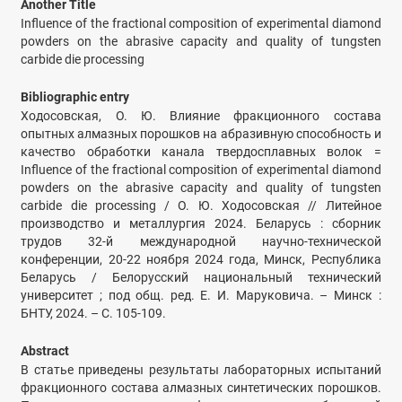
Another Title
Influence of the fractional composition of experimental diamond
powders on the abrasive capacity and quality of tungsten
carbide die processing
Bibliographic entry
Ходосовская, О. Ю. Влияние фракционного состава
опытных алмазных порошков на абразивную способность и
качество обработки канала твердосплавных волок =
Influence of the fractional composition of experimental diamond
powders on the abrasive capacity and quality of tungsten
carbide die processing / О. Ю. Ходосовская // Литейное
производство и металлургия 2024. Беларусь : сборник
трудов 32-й международной научно-технической
конференции, 20-22 ноября 2024 года, Минск, Республика
Беларусь / Белорусский национальный технический
университет ; под общ. ред. Е. И. Маруковича. – Минск :
БНТУ, 2024. – С. 105-109.
Abstract
В статье приведены результаты лабораторных испытаний
фракционного состава алмазных синтетических порошков.