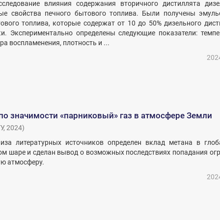
следование влияния содержания вторичного дистиллята дизе
ые свойства печного бытового топлива. Были получены эмуль
ового топлива, которые содержат от 10 до 50% дизельного дист
ки. Экспериментально определены следующие показатели: темпе
а воспламенения, плотность и ...
202
по значимости «парниковый» газ в атмосфере Земли
У
,
2024
)
иза литературных источников определен вклад метана в глоб
ом шаре и сделан вывод о возможных последствиях попадания ог
ую атмосферу.
202