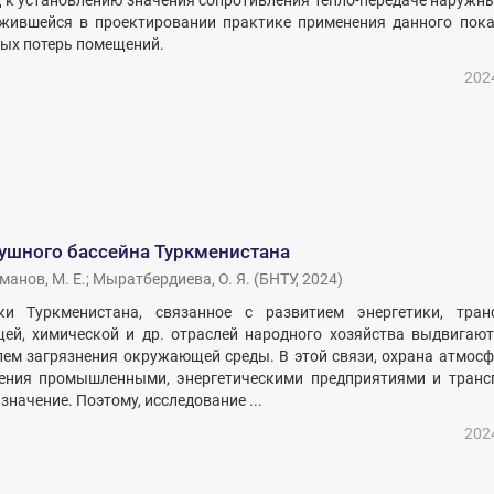
 к установлению значения сопротивления тепло-передаче наружны
жившейся в проектировании практике применения данного пока
вых потерь помещений.
202
ушного бассейна Туркменистана
манов, M. E.
;
Мыратбердиева, О. Я.
(
БНТУ
,
2024
)
и Туркменистана, связанное с развитием энергетики, транс
ей, химической и др. отраслей народного хозяйства выдвигают
ем загрязнения окружающей среды. В этой связи, охрана атмосф
нения промышленными, энергетическими предприятиями и транс
значение. Поэтому, исследование ...
202