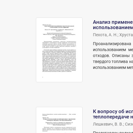
Анализ примене
использованием
Пехота, А. Н.
;
Хруста
Проанализирован
использованием ме
отходов. Описаны 
твердого топлива н
использованием ме
К вопросу об и
теплопередаче н
Лешкевич, В. В.
;
Сизо