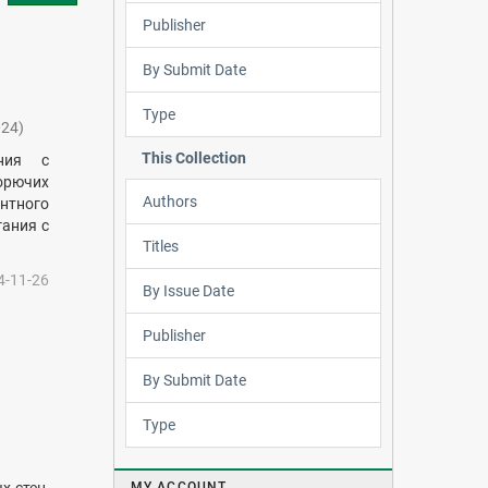
Publisher
By Submit Date
Type
024
)
This Collection
ания с
орючих
Authors
нтного
гания с
Titles
4-11-26
By Issue Date
Publisher
By Submit Date
Type
MY ACCOUNT