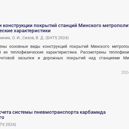
и конструкции покрытий станций Минского метрополи
еские характеристики
иник, О. И.
;
Сизов, В. Д.
(
БНТУ
,
2024
)
ены основные виды конструкций покрытий Минского метропол
й их теплофизические характеристики. Рассмотрены теплофизи
рунтовой засыпки и дорожных покрытий над станциями Ми
202
счета системы пневмотранспорта карбамида
го
ТУ
,
2024
)