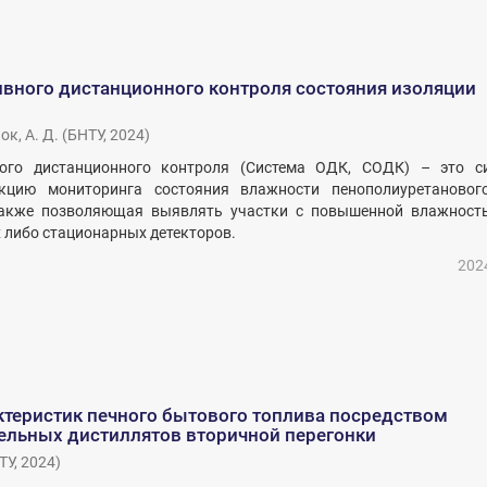
ивного дистанционного контроля состояния изоляции
ок, А. Д.
(
БНТУ
,
2024
)
ого дистанционного контроля (Система ОДК, СОДК) – это си
цию мониторинга состояния влажности пенополиуретановог
также позволяющая выявлять участки с повышенной влажност
либо стационарных детекторов.
202
ктеристик печного бытового топлива посредством
ельных дистиллятов вторичной перегонки
ТУ
,
2024
)