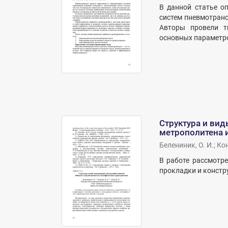
В данной статье о
систем пневмотран
Авторы провели т
основных параметро
Структура и ви
метрополитена и
Белениник, О. И.
;
Кон
В работе рассмотр
прокладки и констр