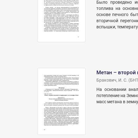
Было проведено ис
топлива на основн
основе печного быт
вторичной перегон
вспышки, температур
Метан – второй 
Бракович, И. С.
(
БНТ
На основании анал
потепление на Земн
масс метана в земн