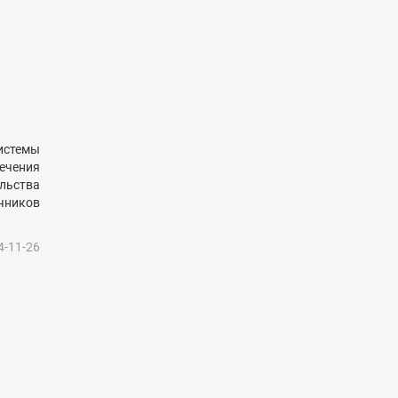
истемы
чения
льства
чников
4-11-26