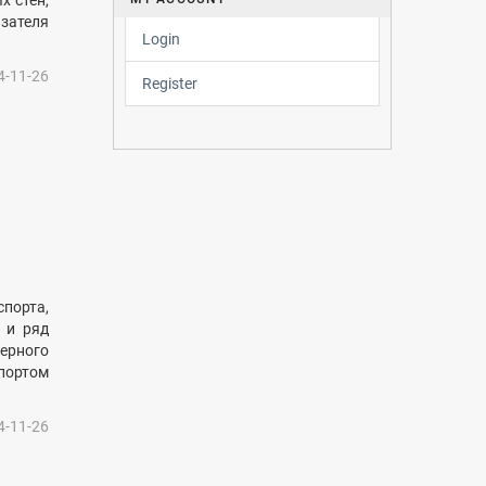
х стен,
зателя
Login
4-11-26
Register
порта,
 и ряд
ерного
портом
4-11-26