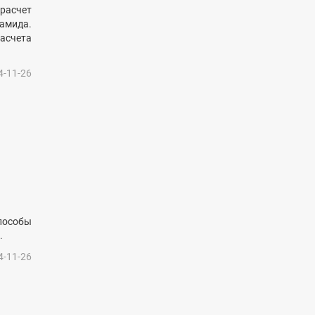
расчет
амида.
асчета
4-11-26
пособы
.
4-11-26