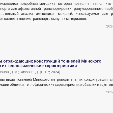
писывается подробная методика, которая позволяет выполнить 
спорта для эффективной транспортировки гранулированного карб
щательный анализ имеющихся моделей, используемых для р
в системы пневмотранспорта сыпучих материалов.
202
ды ограждающих конструкций тоннелей Минского
 их теплофизические характеристики
онов, Д. А.
;
Сизов, В. Д.
(
БНТУ
,
2024
)
ены виды тоннелей Минского метрополитена, их конфигурация, с
укции обделки, теплофизические характеристики обделки и грунтов
202