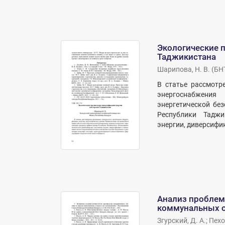
Экологические 
Таджикистана
Шарипова, Н. В.
(
БН
В статье рассмотр
энергоснабжения
энергетической бе
Республики Таджи
энергии, диверсифик
Анализ проблем
коммунальных 
Згурский, Д. А.
;
Пехот