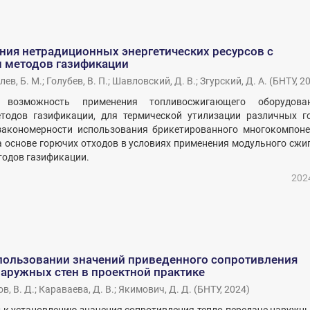
ния нетрадиционных энергетических ресурсов с
 методов газификации
лев, Б. М.
;
Голубев, В. П.
;
Шавловский, Д. В.
;
Згурский, Д. А.
(
БНТУ
,
2
а возможность применения топливосжигающего оборудов
тодов газификации, для термической утилизации различных г
закономерности использования брикетированного многокомпоне
а основе горючих отходов в условиях применения модульного сжи
тодов газификации.
202
спользовании значений приведенного сопротивления
аружных стен в проектной практике
в, В. Д.
;
Караваева, Д. В.
;
Якимович, Д. Д.
(
БНТУ
,
2024
)