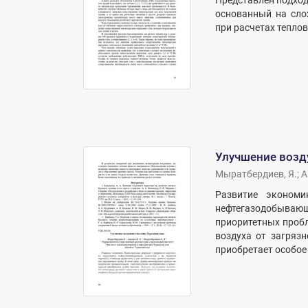
Представлен подход
основанный на сло
при расчетах тепло
Улучшение возд
Мыратбердиев, Я.
;
A
Развитие экономик
нефтегазодобывающ
приоритетных пробл
воздуха от загряз
приобретает особое 