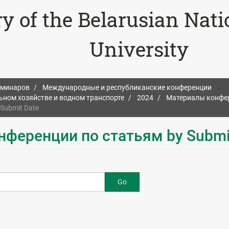
ry of the Belarusian Nat
University
еминаров
Международные и республиканские конференции
ном хозяйстве и водном транспорте
2024
Материалы конфер
Submit Date
нференции по статьям by Submi
Go