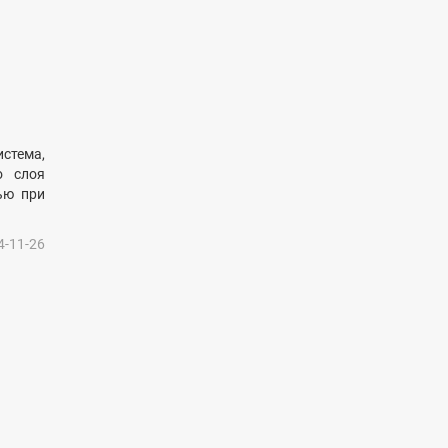
стема,
о слоя
ью при
4-11-26