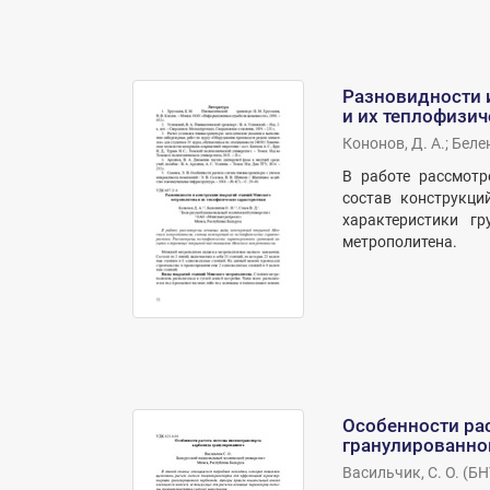
Разновидности 
и их теплофизич
Кононов, Д. А.
;
Белен
В работе рассмотр
состав конструкци
характеристики г
метрополитена.
Особенности ра
гранулированно
Васильчик, С. О.
(
БН