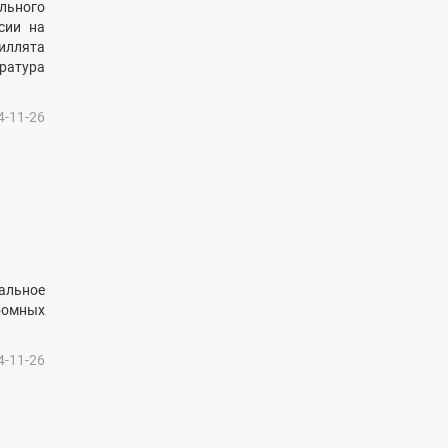
льного
сии на
иллята
ратура
4-11-26
альное
ромных
4-11-26