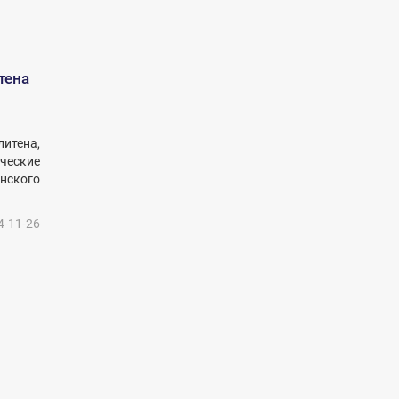
тена
итена,
ческие
нского
4-11-26