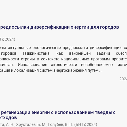
предпосылки диверсификации энергии для городов
ТУ
,
2024
)
ены актуальные экологические предпосылки диверсификации с
 городов Таджикистана, как важнейшей задачи обеспе
зопасности страны в контексте национальных программ правите
кистан. Использование экологически возобновляемых исто
ация и локализация систем энергоснабжения путем ...
202
 регенерации энергии с использованием твердых
отходов
а, А. Н.
;
Хрусталев, Б. М.
;
Голубев, В. П.
(
БНТУ
,
2024
)