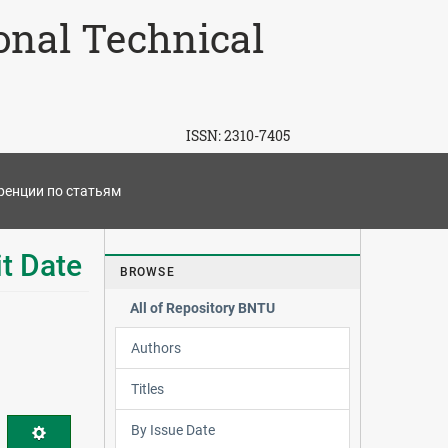
ional Technical
ISSN:
2310-7405
енции по статьям
t Date
BROWSE
All of Repository BNTU
Authors
Titles
By Issue Date