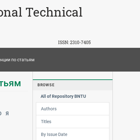
ional Technical
ISSN:
2310-7405
нции по статьям
атьям
BROWSE
All of Repository BNTU
Authors
Ю
Я
Titles
By Issue Date