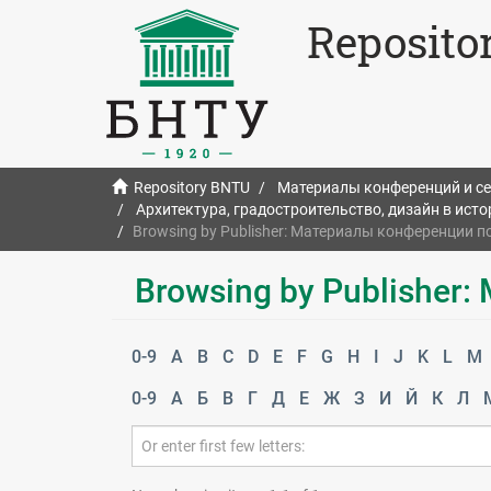
Reposito
Repository BNTU
Материалы конференций и с
Архитектура, градостроительство, дизайн в ист
Browsing by Publisher: Материалы конференции п
Browsing by Publisher
0-9
A
B
C
D
E
F
G
H
I
J
K
L
M
0-9
А
Б
В
Г
Д
Е
Ж
З
И
Й
К
Л