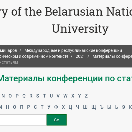
ry of the Belarusian Nat
University
еминаров
Международные и республиканские конференции
орическом и современном контексте
2021
Материалы конфере
о статьям
: Материалы конференции по ст
N
O
P
Q
R
S
T
U
V
W
X
Y
Z
М
Н
О
П
Р
С
Т
У
Ф
Х
Ц
Ч
Ш
Щ
Ъ
Ы
Ь
Э
Go