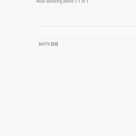
Now showing items 1-1 of 1
БНТУ
[33]