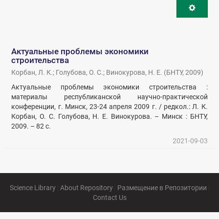
Актуальные проблемы экономики
строительства
Корбан, Л. К.
;
Голубова, О. С.
;
Винокурова, Н. Е.
(
БНТУ
,
2009
)
Актуальные проблемы экономики строительства :
материалы республиканской научно-практической
конференции, г. Минск, 23-24 апреля 2009 г. / редкол.: Л. К.
Корбан, О. С. Голубова, Н. Е. Винокурова. – Минск : БНТУ,
2009. – 82 с.
2021-09-03
Science Library
|
About Repository
|
Размещение в Репозитории
|
Contact Us